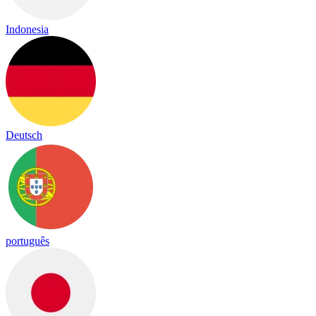
Indonesia
Deutsch
português