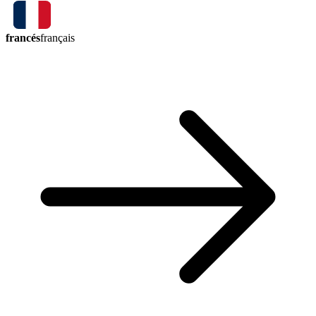
francés
français