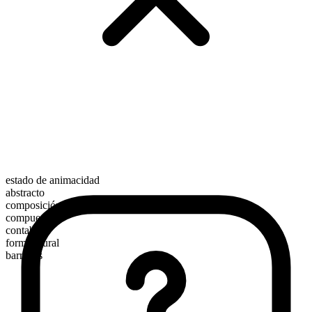
estado de animacidad
abstracto
composición morfológica
compuesto
contable
forma plural
barrages