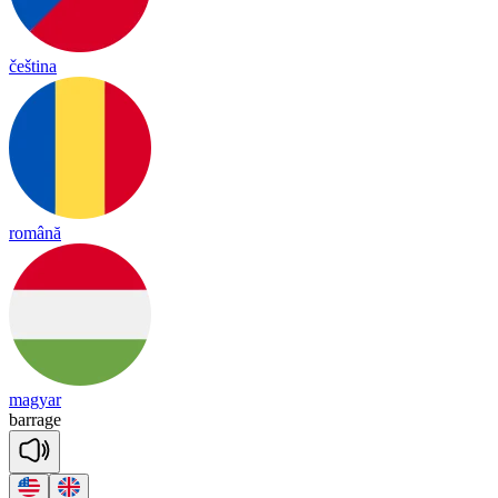
čeština
română
magyar
ba
rrage