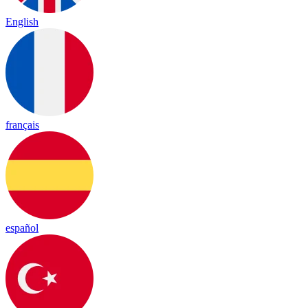
English
français
español