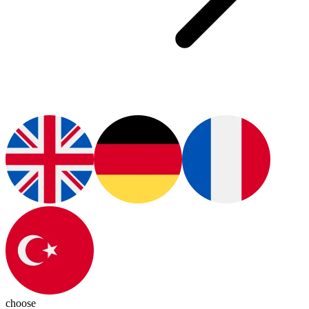
choose