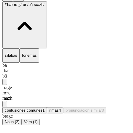
/ˈbæ.rɑ:ʒ/
or /bā.raazh/
sílabas
fonemas
ba
ˈbæ
bā
rrage
rɑ:ʒ
raazh
confusiones comunes
1
rimas
4
pronunciación similar
0
brage
Noun
(
2
)
Verb
(
1
)