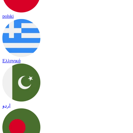
polski
Ελληνικά
اردو