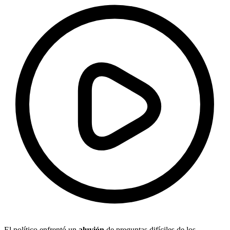
El político enfrentó un
aluvión
de preguntas difíciles de los