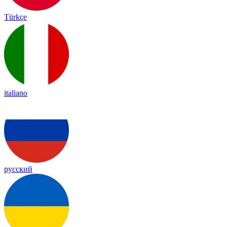
Türkçe
italiano
русский