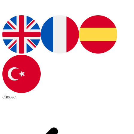
choose