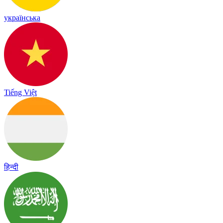
українська
Tiếng Việt
हिन्दी