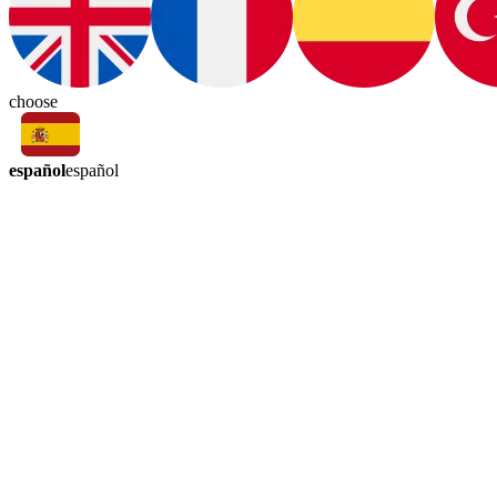
choose
español
español