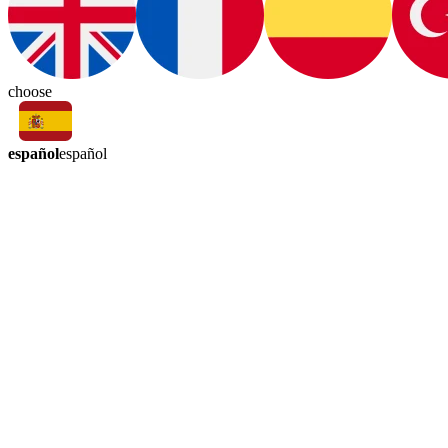
choose
español
español