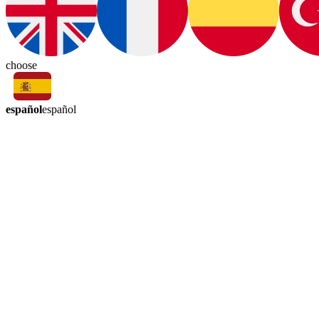
choose
español
español