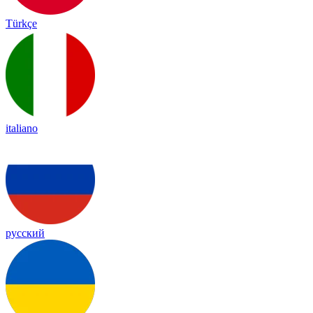
Türkçe
italiano
русский