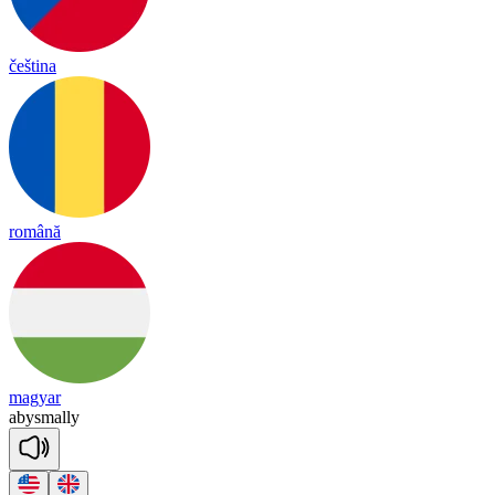
čeština
română
magyar
a
bys
ma
lly