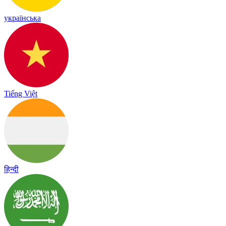
українська
Tiếng Việt
हिन्दी