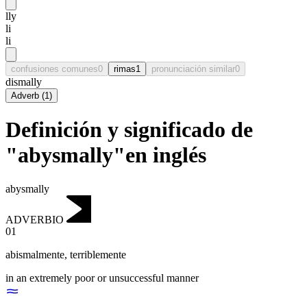
lly
li
li
confusiones comunes
0
rimas
1
pronunciación similar
0
dismally
Adverb
(
1
)
Definición y significado de
"abysmally"en inglés
abysmally
ADVERBIO
01
abismalmente
,
terriblemente
in an extremely poor or unsuccessful manner