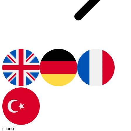
choose