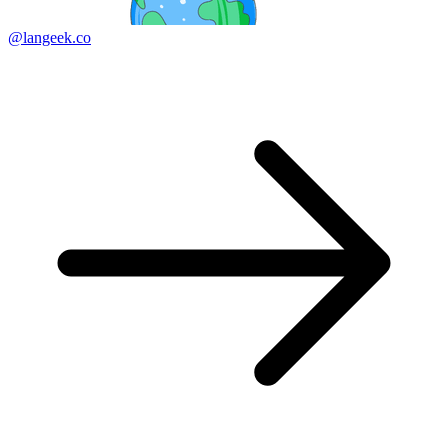
@langeek.co