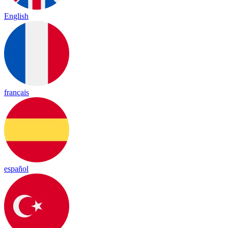
English
français
español