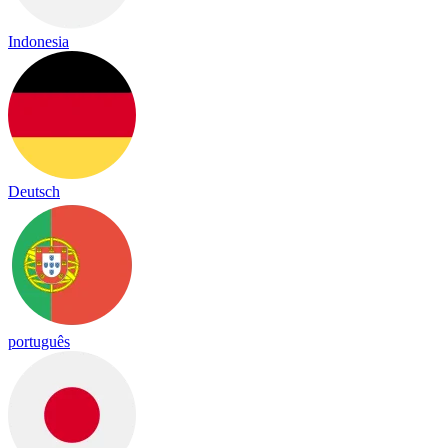
Indonesia
Deutsch
português