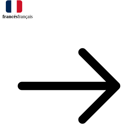
francés
français