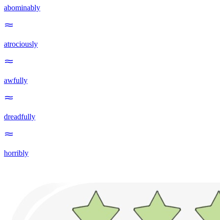
abominably
atrociously
awfully
dreadfully
horribly