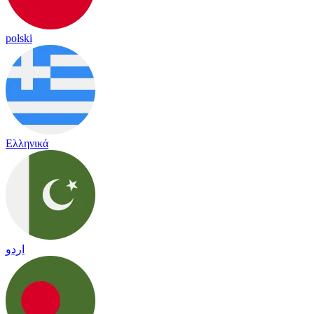
polski
Ελληνικά
اردو