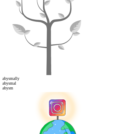
abysmal
ly
abysm
al
abysm