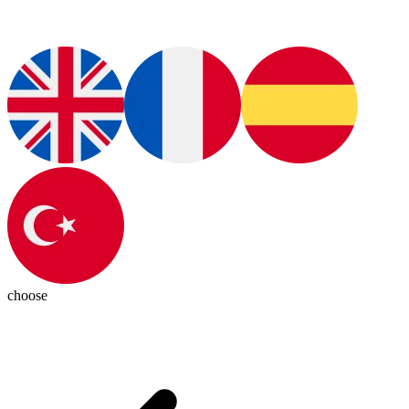
choose