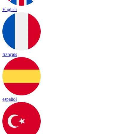
English
français
español