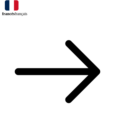
francés
français