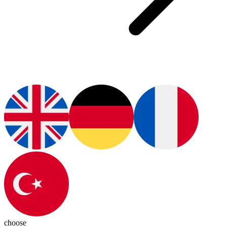
choose