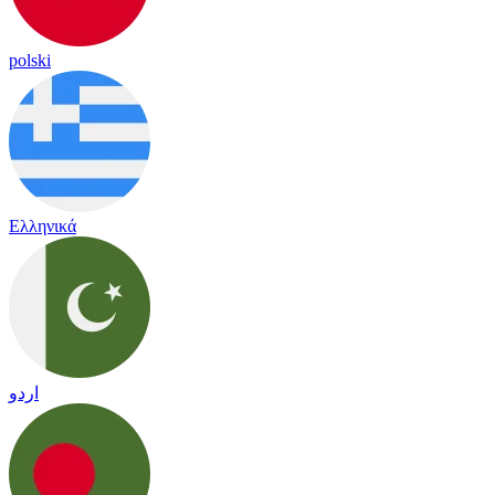
polski
Ελληνικά
اردو