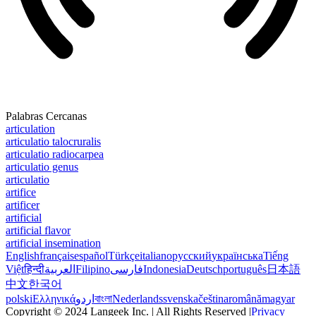
Palabras Cercanas
articulation
articulatio talocruralis
articulatio radiocarpea
articulatio genus
articulatio
artifice
artificer
artificial
artificial flavor
artificial insemination
English
français
español
Türkçe
italiano
русский
українська
Tiếng
Việt
हिन्दी
العربية
Filipino
فارسی
Indonesia
Deutsch
português
日本語
中文
한국어
polski
Ελληνικά
اردو
বাংলা
Nederlands
svenska
čeština
română
magyar
Copyright © 2024 Langeek Inc. | All Rights Reserved |
Privacy