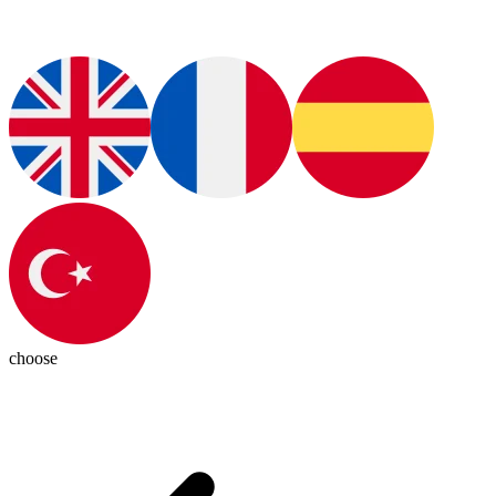
choose