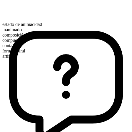
estado de animacidad
inanimado
composición morfológica
compuesto
contable
forma plural
artifacts