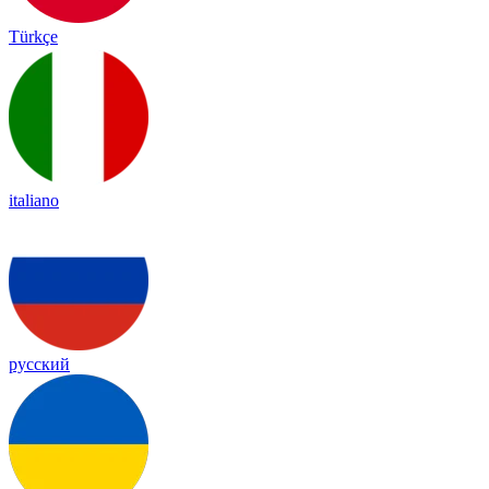
Türkçe
italiano
русский