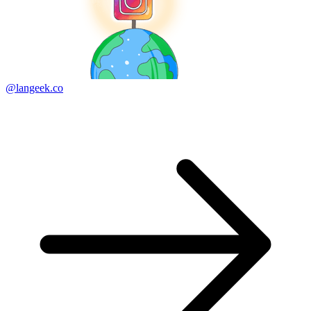
@langeek.co