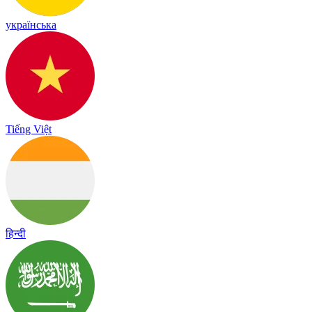
українська
Tiếng Việt
हिन्दी