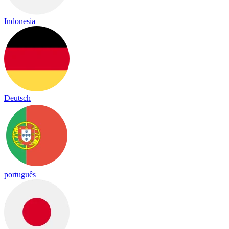
Indonesia
Deutsch
português