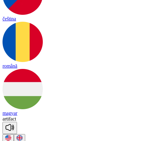
čeština
română
magyar
ar
ti
fact