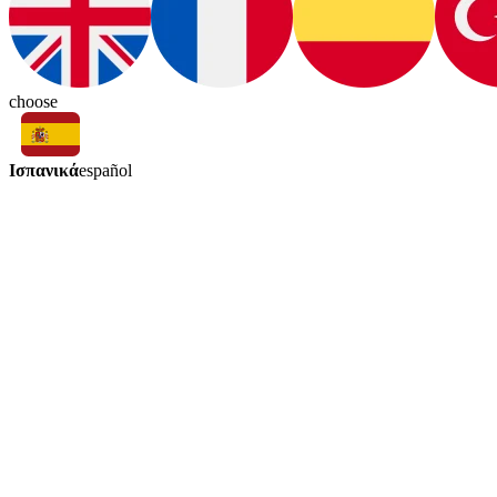
choose
Ισπανικά
español