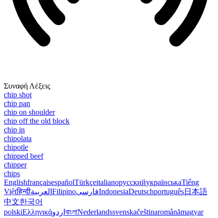
Συναφή Λέξεις
chip shot
chip pan
chip on shoulder
chip off the old block
chip in
chipolata
chipotle
chipped beef
chipper
chips
English
français
español
Türkçe
italiano
русский
українська
Tiếng
Việt
हिन्दी
العربية
Filipino
فارسی
Indonesia
Deutsch
português
日本語
中文
한국어
polski
Ελληνικά
اردو
বাংলা
Nederlands
svenska
čeština
română
magyar