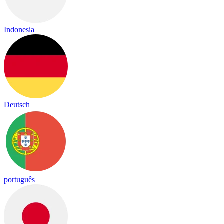
Indonesia
Deutsch
português