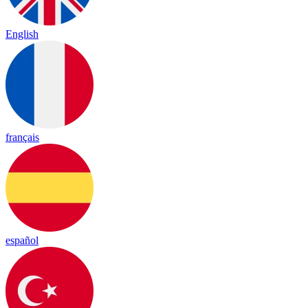
English
français
español