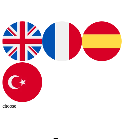
choose