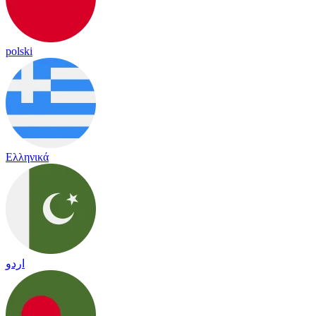
polski
Ελληνικά
اردو