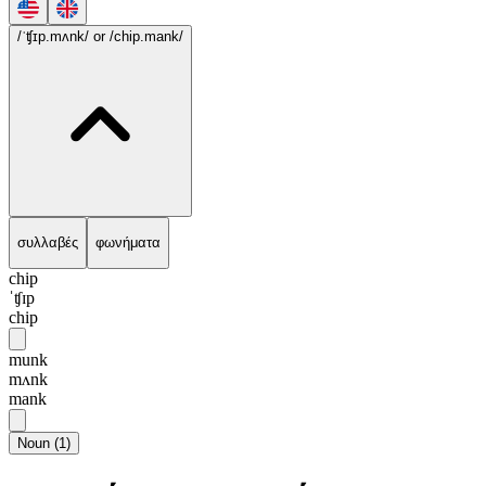
/ˈʧɪp.mʌnk/
or /chip.mank/
συλλαβές
φωνήματα
chip
ˈʧɪp
chip
munk
mʌnk
mank
Noun
(
1
)