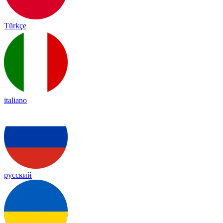
Türkçe
italiano
русский