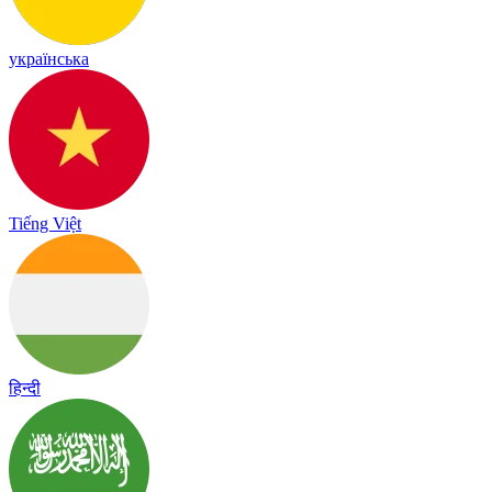
українська
Tiếng Việt
हिन्दी