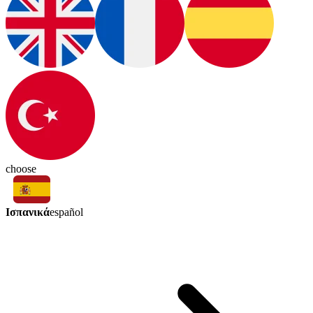
choose
Ισπανικά
español