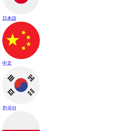
日本語
中文
한국어