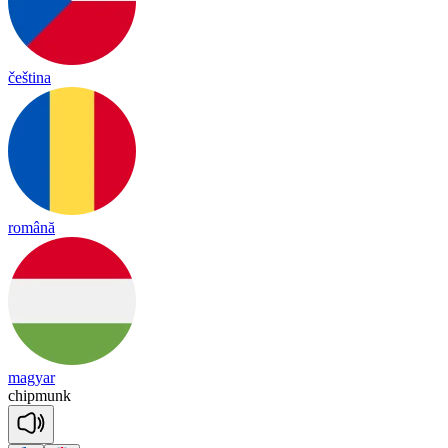
čeština
română
magyar
chip
munk