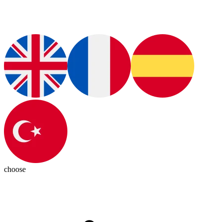
choose