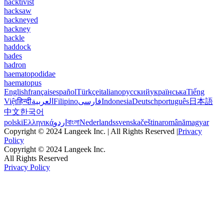
hacktivist
hacksaw
hackneyed
hackney
hackle
haddock
hades
hadron
haematopodidae
haematopus
English
français
español
Türkçe
italiano
русский
українська
Tiếng
Việt
हिन्दी
العربية
Filipino
فارسی
Indonesia
Deutsch
português
日本語
中文
한국어
polski
Ελληνικά
اردو
বাংলা
Nederlands
svenska
čeština
română
magyar
Copyright © 2024 Langeek Inc. | All Rights Reserved |
Privacy
Policy
Copyright © 2024 Langeek Inc.
All Rights Reserved
Privacy Policy