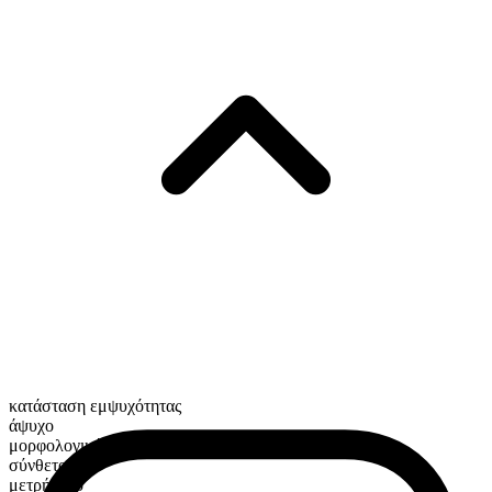
κατάσταση εμψυχότητας
άψυχο
μορφολογική σύνθεση
σύνθετο
μετρήσιμο