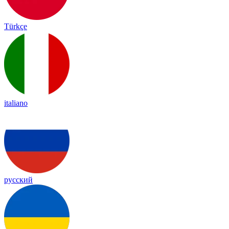
Türkçe
italiano
русский