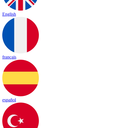
English
français
español