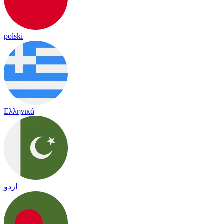
polski
Ελληνικά
اردو