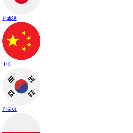
日本語
中文
한국어