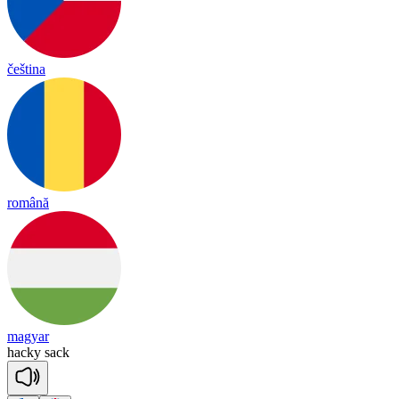
čeština
română
magyar
ha
cky
sack