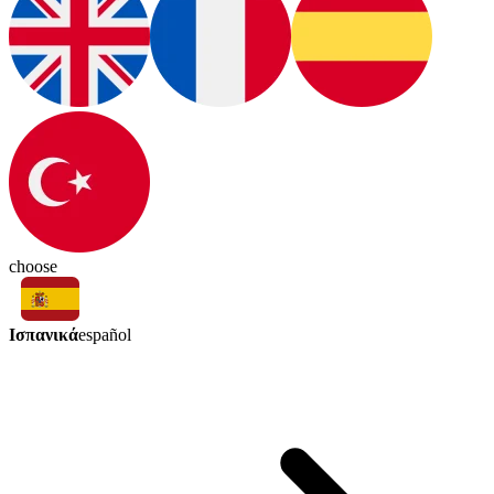
choose
Ισπανικά
español