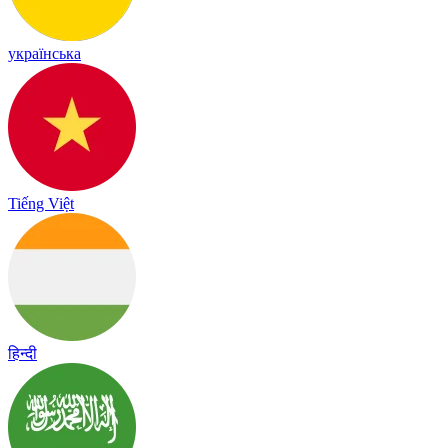
українська
Tiếng Việt
हिन्दी