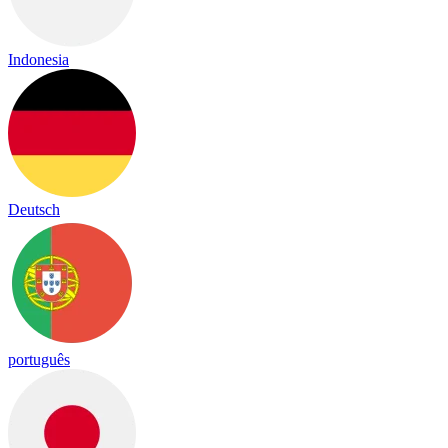
Indonesia
Deutsch
português