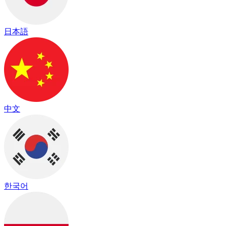
日本語
中文
한국어