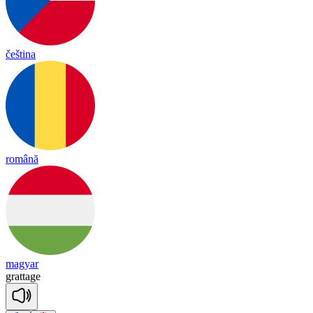
čeština
română
magyar
gra
ttage