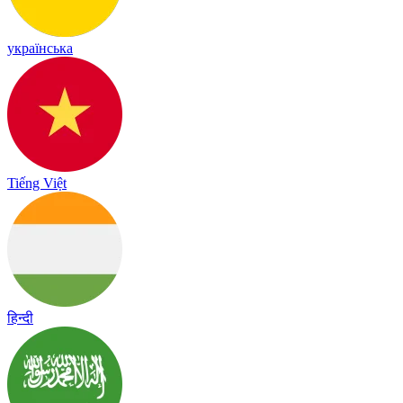
українська
Tiếng Việt
हिन्दी