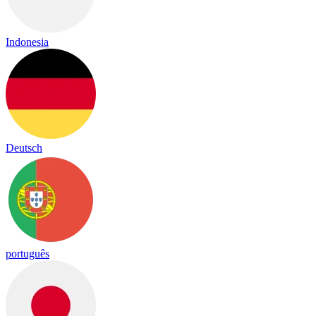
Indonesia
Deutsch
português