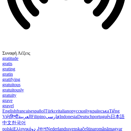
Συναφή Λέξεις
gratitude
gratis
grating
gratin
gratifying
gratuitous
gratuitously
gratuity
grave
gravel
English
français
español
Türkçe
italiano
русский
українська
Tiếng
Việt
हिन्दी
العربية
Filipino
فارسی
Indonesia
Deutsch
português
日本語
中文
한국어
polski
Ελληνικά
اردو
বাংলা
Nederlands
svenska
čeština
română
magyar