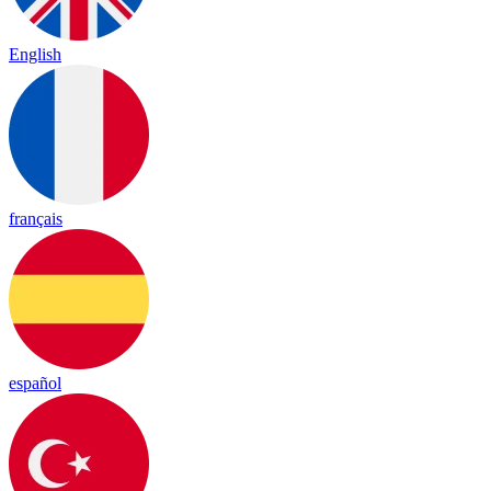
English
français
español