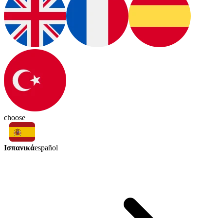
choose
Ισπανικά
español