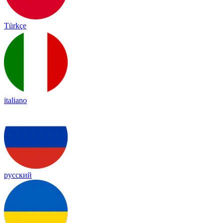
Türkçe
italiano
русский