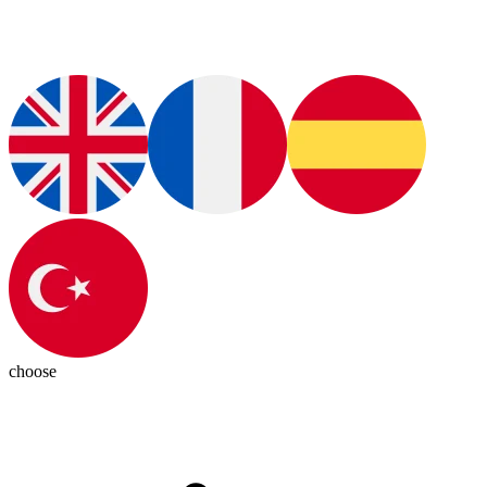
choose