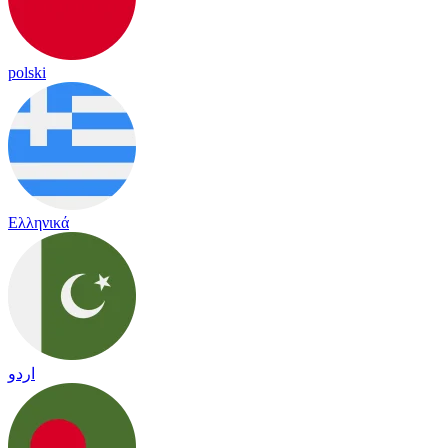
polski
Ελληνικά
اردو