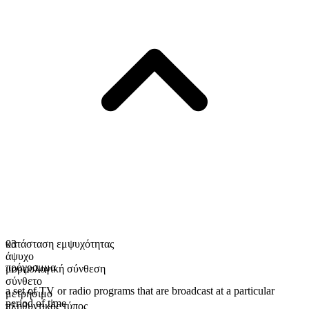
κατάσταση εμψυχότητας
03
άψυχο
πρόγραμμα
μορφολογική σύνθεση
σύνθετο
a set of TV or radio programs that are broadcast at a particular
μετρήσιμο
period of time
πληθυντικός τύπος