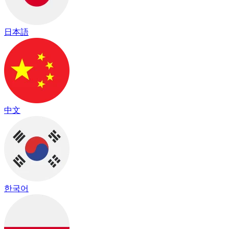
日本語
中文
한국어