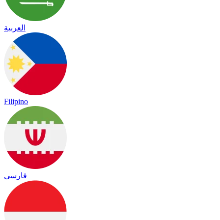
العربية
Filipino
فارسی