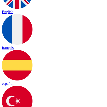
English
français
español