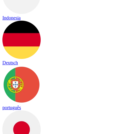
Indonesia
Deutsch
português