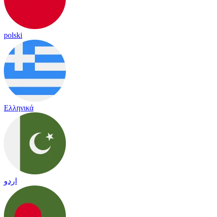
polski
Ελληνικά
اردو