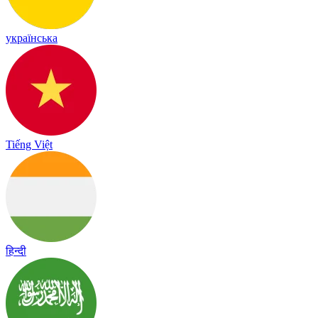
українська
Tiếng Việt
हिन्दी