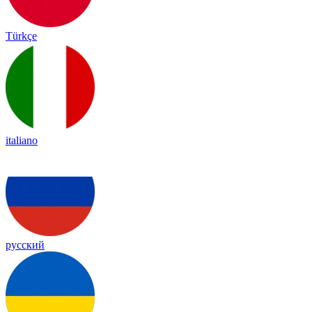
Türkçe
italiano
русский