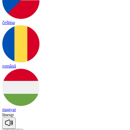
čeština
română
magyar
li
neup