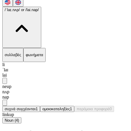
/ˈlaɪ.nʌp/
or /lai.nap/
συλλαβές
φωνήματα
li
ˈlaɪ
lai
neup
nʌp
nap
συχνά συγχέονται
1
ομοιοκαταληξίες
1
παρόμοια προφορά
0
linkup
Noun
(
4
)