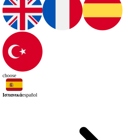
choose
Ισπανικά
español