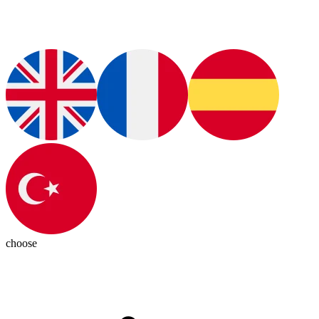
choose