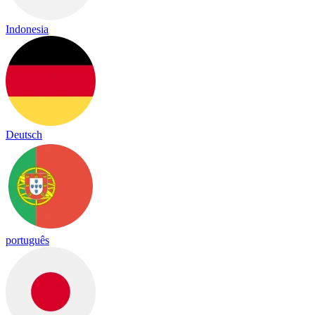
Indonesia
Deutsch
português