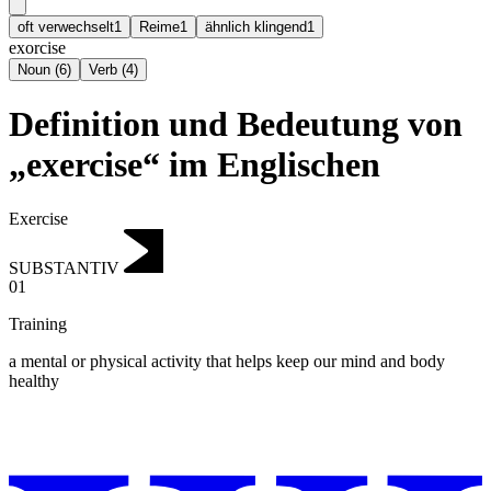
oft verwechselt
1
Reime
1
ähnlich klingend
1
exorcise
Noun
(
6
)
Verb
(
4
)
Definition und Bedeutung von
„exercise“ im Englischen
Exercise
SUBSTANTIV
01
Training
a mental or physical activity that helps keep our mind and body
healthy