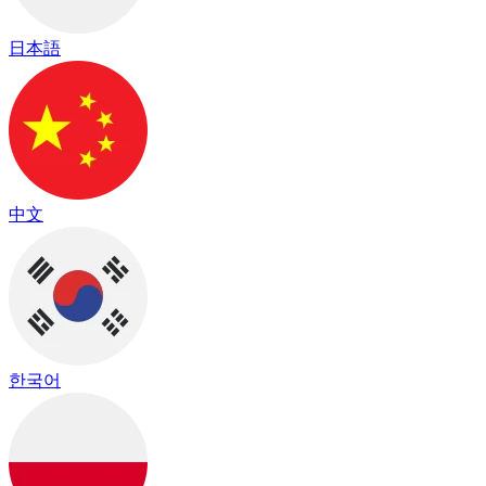
日本語
中文
한국어