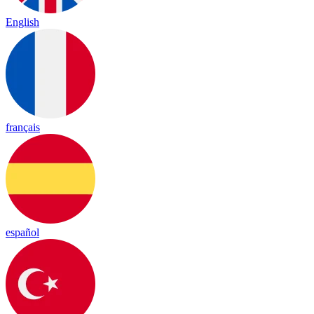
English
français
español