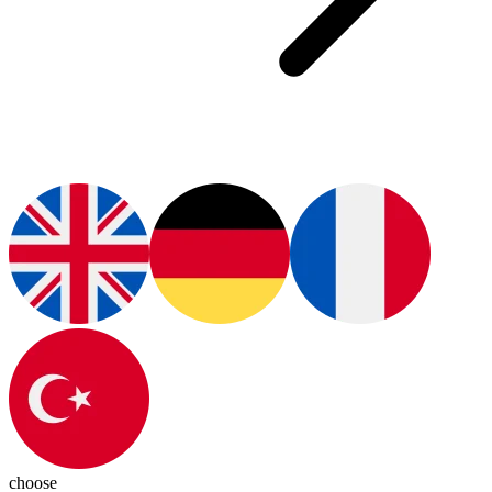
choose