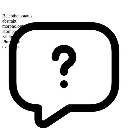
Belebtheitsstatus
abstrakt
morphologische Zusammensetzung
Kompositum
zählbar
Pluralform
exercises