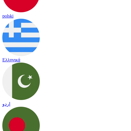
polski
Ελληνικά
اردو