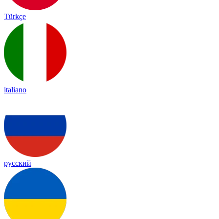
Türkçe
italiano
русский