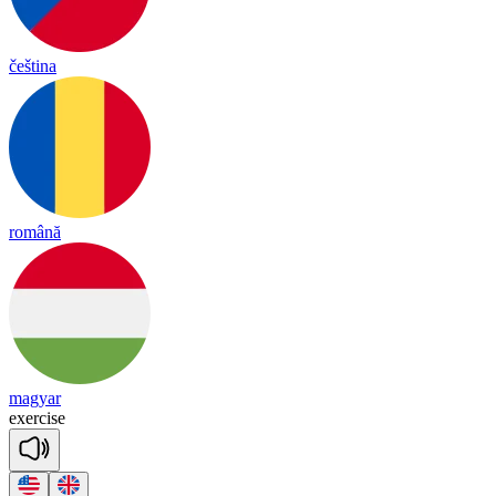
čeština
română
magyar
ex
er
cise