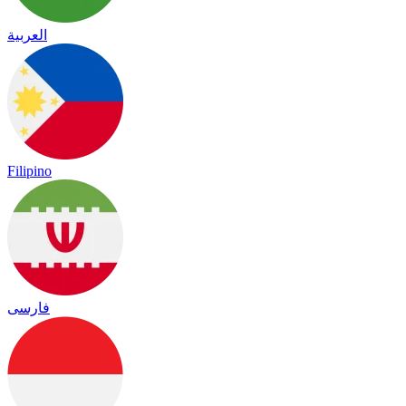
العربية
Filipino
فارسی