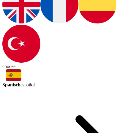
choose
Spanisch
español