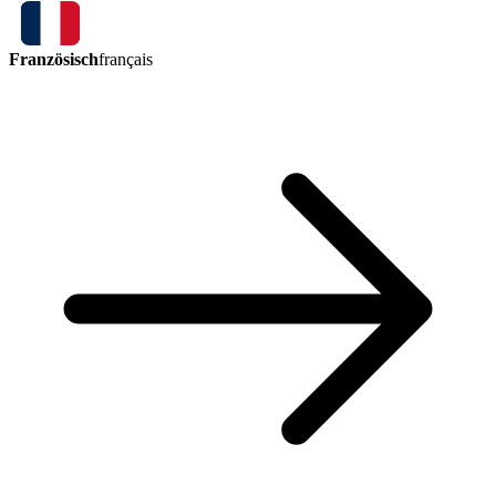
Französisch
français