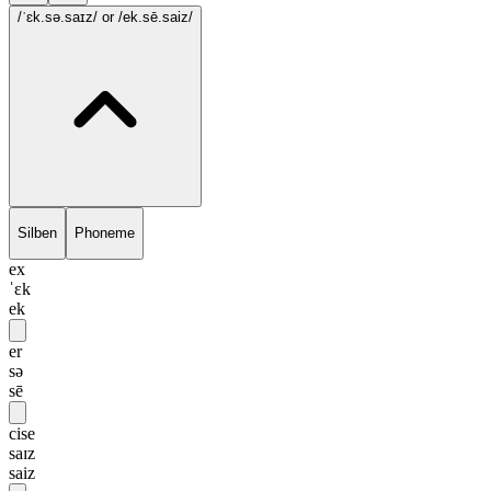
/ˈɛk.sə.saɪz/
or /ek.sē.saiz/
Silben
Phoneme
ex
ˈɛk
ek
er
sə
sē
cise
saɪz
saiz