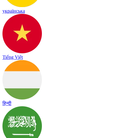
українська
Tiếng Việt
हिन्दी