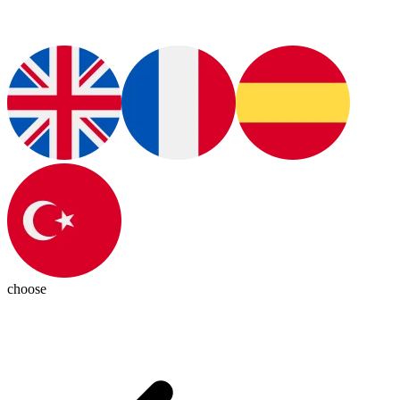
choose