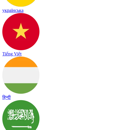
українська
Tiếng Việt
हिन्दी