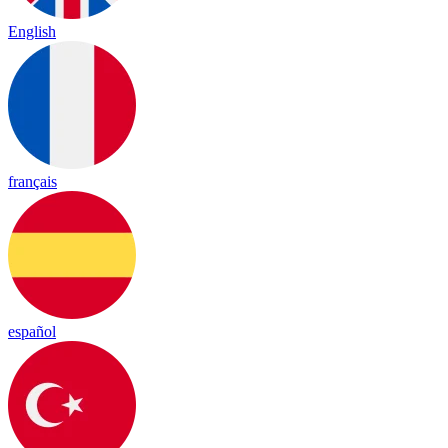
English
français
español