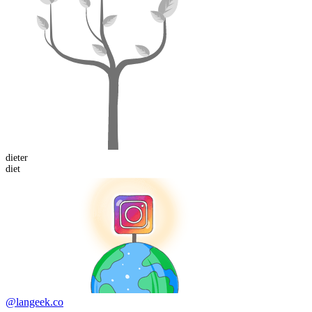
diet
er
diet
@langeek.co