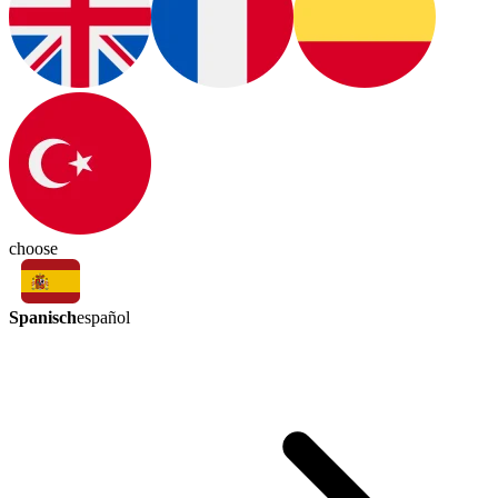
choose
Spanisch
español