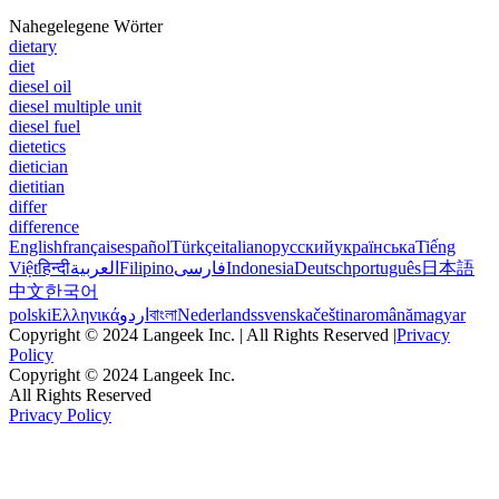
Nahegelegene Wörter
dietary
diet
diesel oil
diesel multiple unit
diesel fuel
dietetics
dietician
dietitian
differ
difference
English
français
español
Türkçe
italiano
русский
українська
Tiếng
Việt
हिन्दी
العربية
Filipino
فارسی
Indonesia
Deutsch
português
日本語
中文
한국어
polski
Ελληνικά
اردو
বাংলা
Nederlands
svenska
čeština
română
magyar
Copyright © 2024 Langeek Inc. | All Rights Reserved |
Privacy
Policy
Copyright © 2024 Langeek Inc.
All Rights Reserved
Privacy Policy