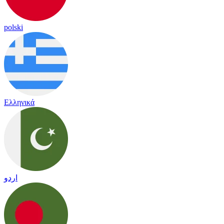
polski
Ελληνικά
اردو