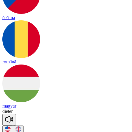
čeština
română
magyar
die
ter