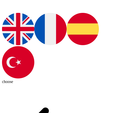
choose