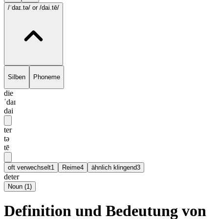
/ˈdaɪ.tə/
or /dai.tē/
Silben
Phoneme
die
ˈdaɪ
dai
ter
tə
tē
oft verwechselt
1
Reime
4
ähnlich klingend
3
deter
Noun
(
1
)
Definition und Bedeutung von