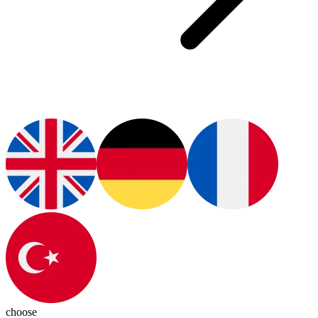
choose