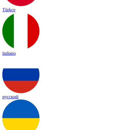
Türkçe
italiano
русский