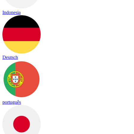
Indonesia
Deutsch
português