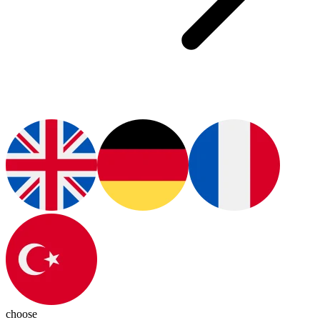
choose