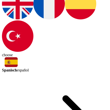
choose
Spanisch
español