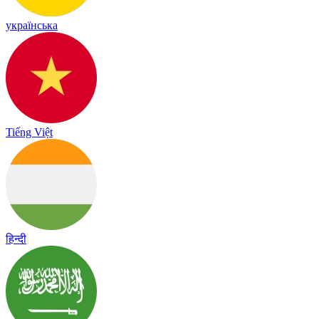
українська
Tiếng Việt
हिन्दी