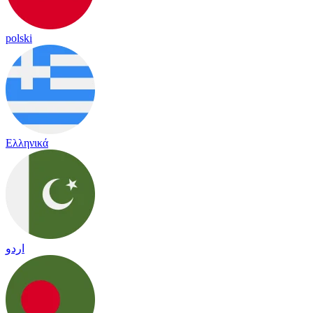
polski
Ελληνικά
اردو