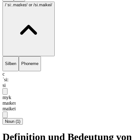
/ˈsi:.maɪkeɪ/
or /si.maikei/
Silben
Phoneme
c
ˈsi:
si
myk
maɪkeɪ
maikei
Noun
(
1
)
Definition und Bedeutung von