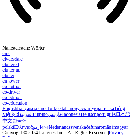
Nahegelegene Wörter
cmc
clydesdale
cluttered
clutter up
clutter
cn tower
co-author
co-driver
co-edition
co-education
English
français
español
Türkçe
italiano
русский
українська
Tiếng
Việt
हिन्दी
العربية
Filipino
فارسی
Indonesia
Deutsch
português
日本語
中文
한국어
polski
Ελληνικά
اردو
বাংলা
Nederlands
svenska
čeština
română
magyar
Copyright © 2024 Langeek Inc. | All Rights Reserved |
Privacy