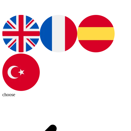
choose