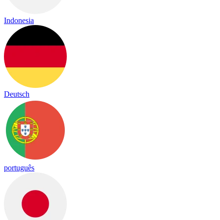
Indonesia
Deutsch
português