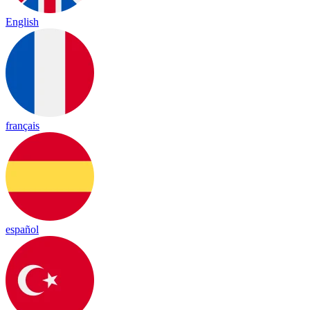
English
français
español