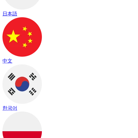
日本語
中文
한국어