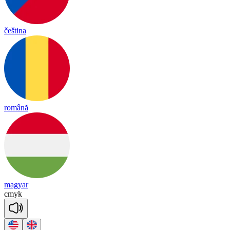
čeština
română
magyar
c
myk