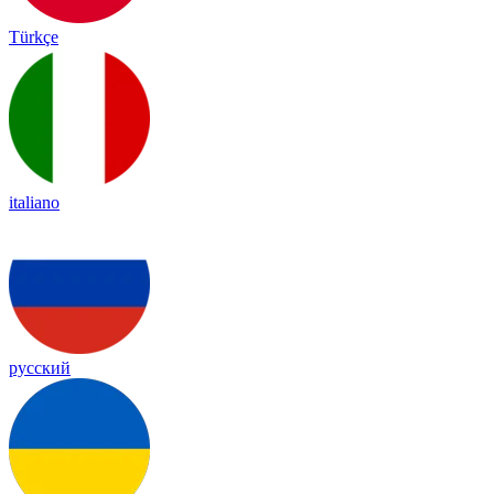
Türkçe
italiano
русский