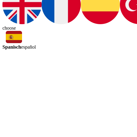
choose
Spanisch
español