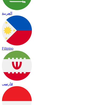
العربية
Filipino
فارسی