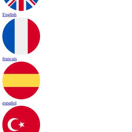
English
français
español