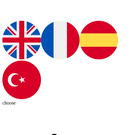
choose