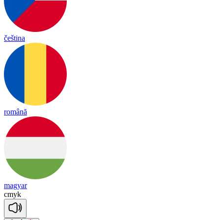
čeština
română
magyar
c
myk