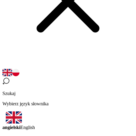
Szukaj
Wybierz język słownika
angielski
English