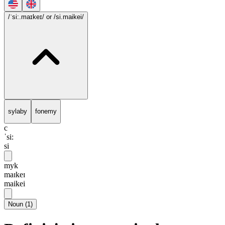
/ˈsi:.maɪkeɪ/
or /si.maikei/
sylaby
fonemy
c
ˈsi:
si
myk
maɪkeɪ
maikei
Noun
(
1
)