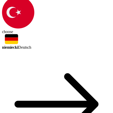
choose
niemiecki
Deutsch