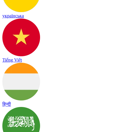
українська
Tiếng Việt
हिन्दी