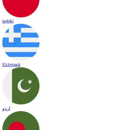
polski
Ελληνικά
اردو