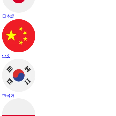
日本語
中文
한국어