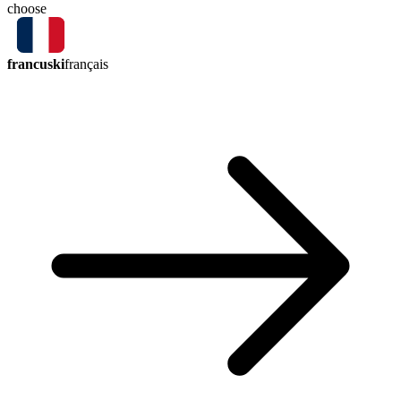
choose
francuski
français