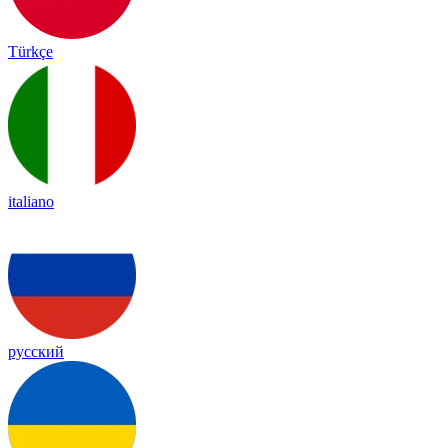
Türkçe
italiano
русский