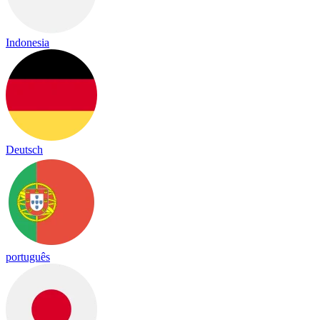
Indonesia
Deutsch
português