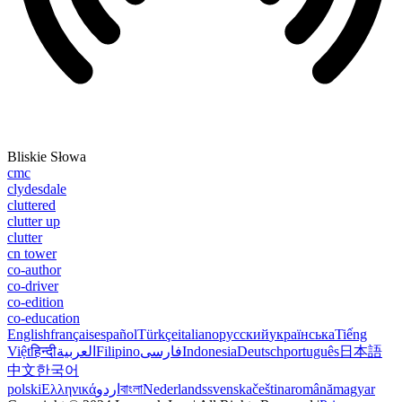
Bliskie Słowa
cmc
clydesdale
cluttered
clutter up
clutter
cn tower
co-author
co-driver
co-edition
co-education
English
français
español
Türkçe
italiano
русский
українська
Tiếng
Việt
हिन्दी
العربية
Filipino
فارسی
Indonesia
Deutsch
português
日本語
中文
한국어
polski
Ελληνικά
اردو
বাংলা
Nederlands
svenska
čeština
română
magyar