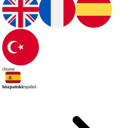
choose
hiszpański
español