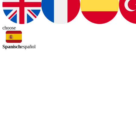
choose
Spanisch
español