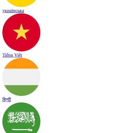
українська
Tiếng Việt
हिन्दी