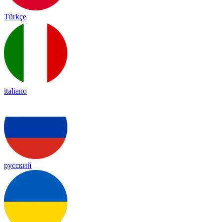
Türkçe
italiano
русский