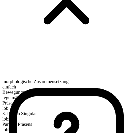
morphologische Zusammensetzung
einfach
Bewegungsverb
regelmäßig
Präsens
lob
3. Person Singular
lobs
Partizip Präsens
lobbing