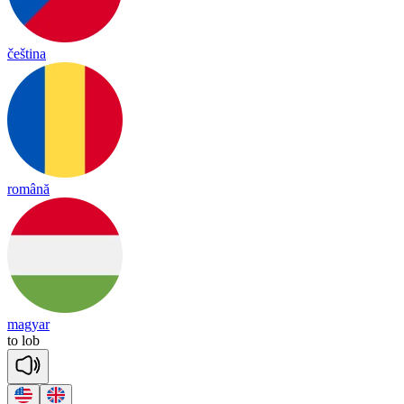
čeština
română
magyar
to
lob