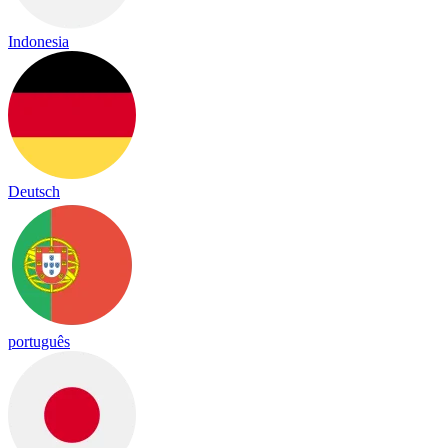
Indonesia
Deutsch
português