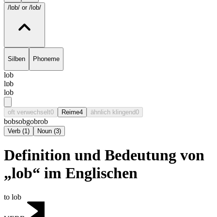
/lɒb/
or /lob/
Silben
Phoneme
lob
lɒb
lob
oft verwechselt
0
Reime
4
ähnlich klingend
0
bob
sob
gob
rob
Verb
(
1
)
Noun
(
3
)
Definition und Bedeutung von
„lob“ im Englischen
to lob