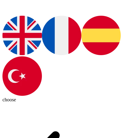
choose