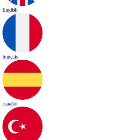
English
français
español