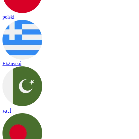
polski
Ελληνικά
اردو