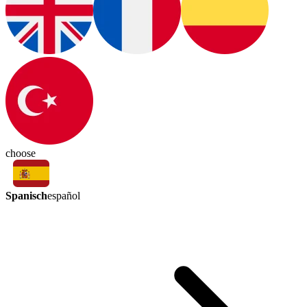
choose
Spanisch
español