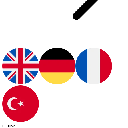
choose