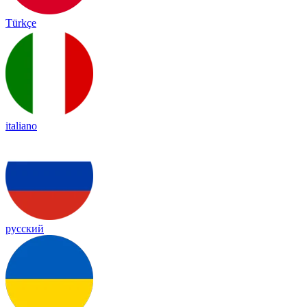
Türkçe
italiano
русский