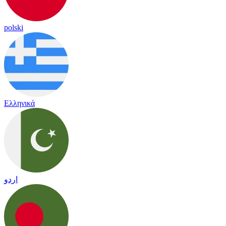
polski
Ελληνικά
اردو