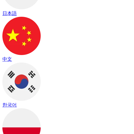
日本語
中文
한국어