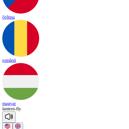
čeština
română
magyar
lan
tern
-
fly