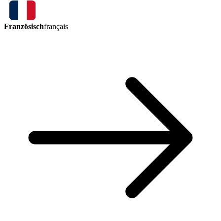
Französisch
français