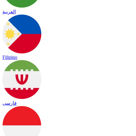
العربية
Filipino
فارسی