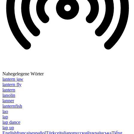
Nahegelegene Wörter
lantern jaw
lantern fly
lantern
lanolin
lanner
lanternfish
lao
lap
lap dance
lap up
English
français
español
Türkçe
italiano
русский
українська
Tiếng