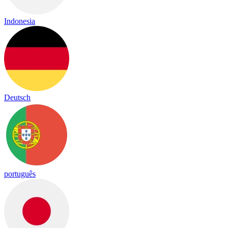
Indonesia
Deutsch
português