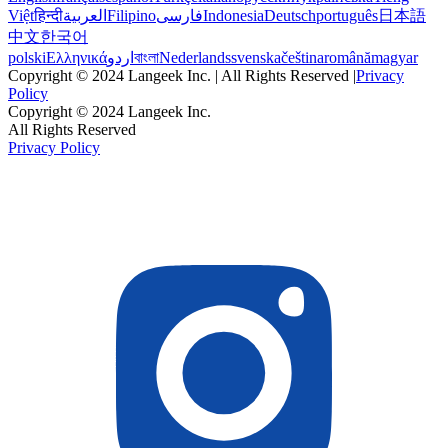
Việt
हिन्दी
العربية
Filipino
فارسی
Indonesia
Deutsch
português
日本語
中文
한국어
polski
Ελληνικά
اردو
বাংলা
Nederlands
svenska
čeština
română
magyar
Copyright © 2024 Langeek Inc. | All Rights Reserved |
Privacy
Policy
Copyright © 2024 Langeek Inc.
All Rights Reserved
Privacy Policy