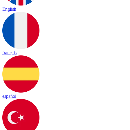
English
français
español