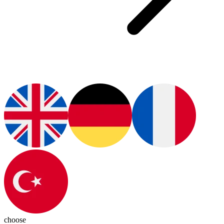
choose