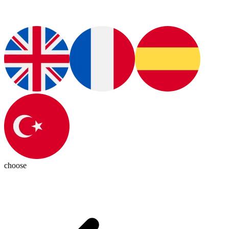
choose