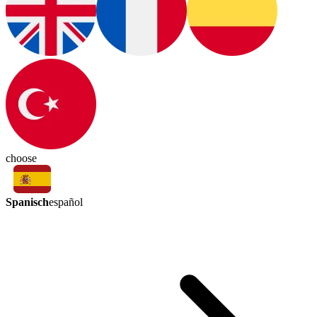
choose
Spanisch
español