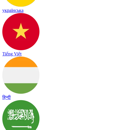
українська
Tiếng Việt
हिन्दी