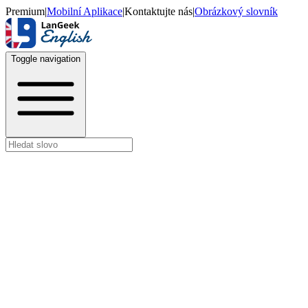
Premium
|
Mobilní Aplikace
|
Kontaktujte nás
|
Obrázkový slovník
Toggle navigation