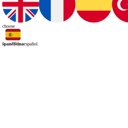
choose
španělština
español