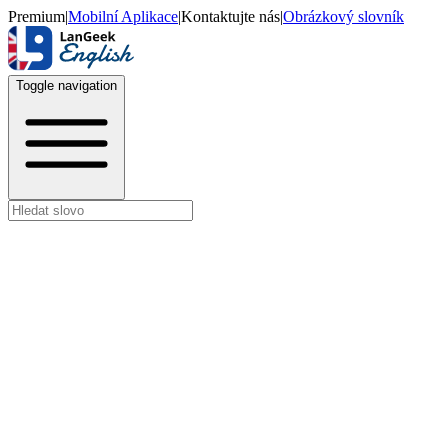
Premium
|
Mobilní Aplikace
|
Kontaktujte nás
|
Obrázkový slovník
Toggle navigation