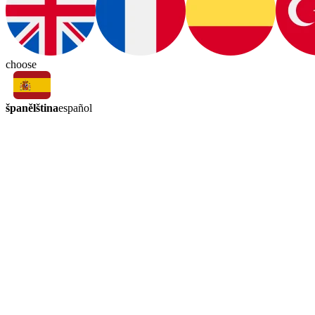
choose
španělština
español