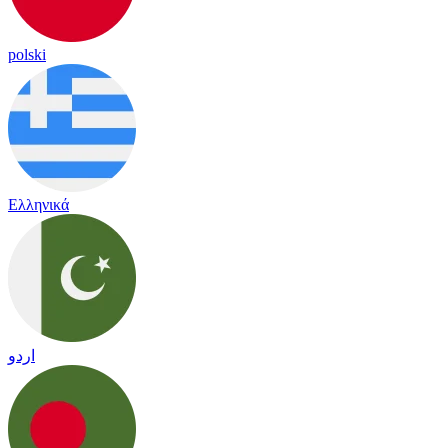
polski
Ελληνικά
اردو