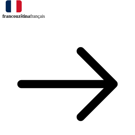
francouzština
français