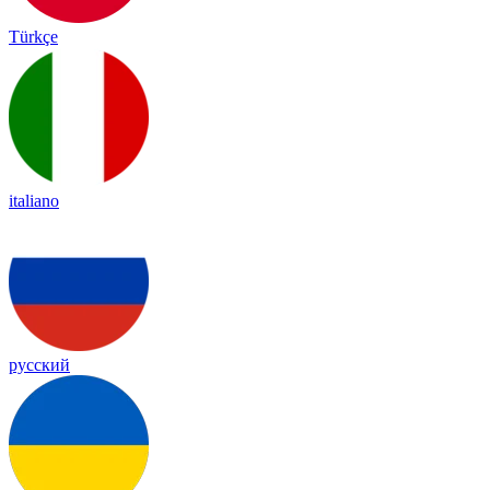
Türkçe
italiano
русский