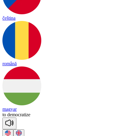
čeština
română
magyar
to
de
moc
ra
tize