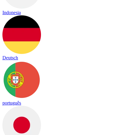
Indonesia
Deutsch
português