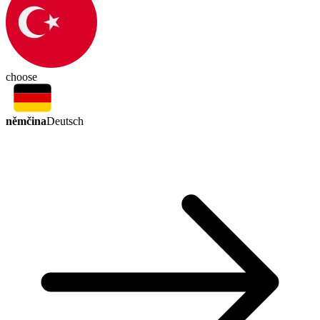
choose
němčina
Deutsch