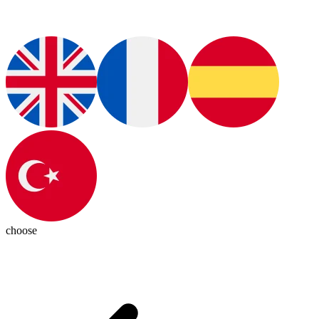
choose