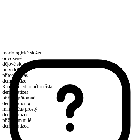
morfologické složení
odvozené
dějové sloveso
pravidelné
přítomný čas
democratize
3. osoba jednotného čísla
democratizes
příčestí přítomné
democratizing
minulý čas prostý
democratized
příčestí minulé
democratized