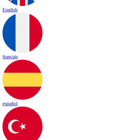
English
français
español