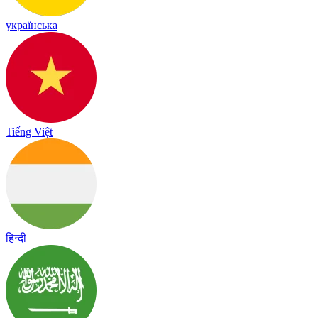
українська
Tiếng Việt
हिन्दी