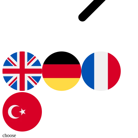
choose