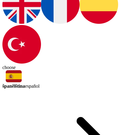
choose
španělština
español