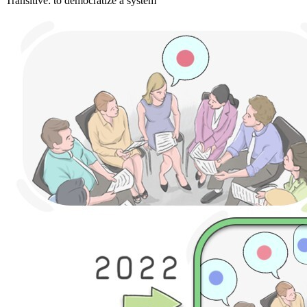
Transitive
:
to democratize
a system