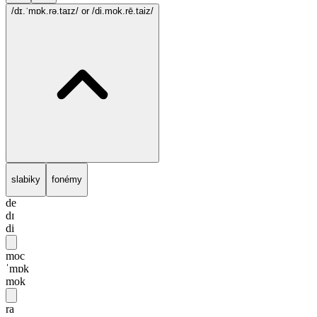
/dɪ.ˈmɒk.rə.taɪz/
or /di.mok.rē.taiz/
slabiky
fonémy
de
dɪ
di
moc
ˈmɒk
mok
ra