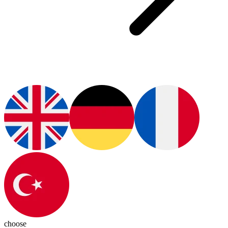
choose