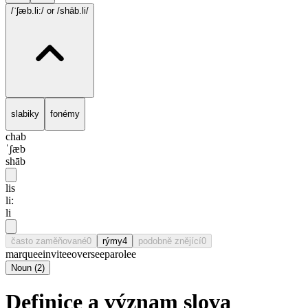
/ˈʃæb.li:/
or /shāb.li/
slabiky
fonémy
chab
ˈʃæb
shāb
lis
li:
li
často zaměňované
0
rýmy
4
podobně znějící
0
marquee
invitee
oversee
parolee
Noun
(
2
)
Definice a význam slova