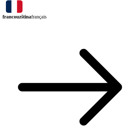
francouzština
français