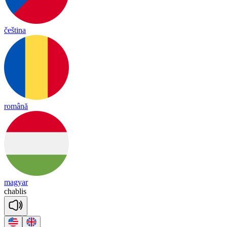
čeština
română
magyar
chab
lis