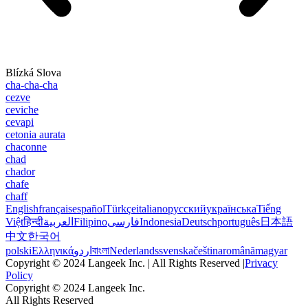
Blízká Slova
cha-cha-cha
cezve
ceviche
cevapi
cetonia aurata
chaconne
chad
chador
chafe
chaff
English
français
español
Türkçe
italiano
русский
українська
Tiếng
Việt
हिन्दी
العربية
Filipino
فارسی
Indonesia
Deutsch
português
日本語
中文
한국어
polski
Ελληνικά
اردو
বাংলা
Nederlands
svenska
čeština
română
magyar
Copyright © 2024 Langeek Inc. | All Rights Reserved |
Privacy
Policy
Copyright © 2024 Langeek Inc.
All Rights Reserved