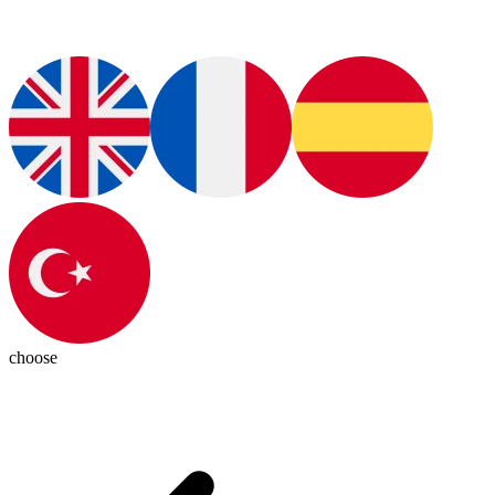
choose