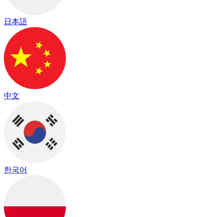
日本語
中文
한국어