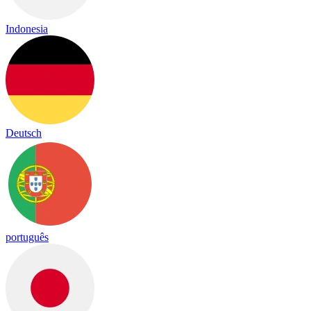
Indonesia
Deutsch
português