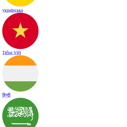
українська
Tiếng Việt
हिन्दी