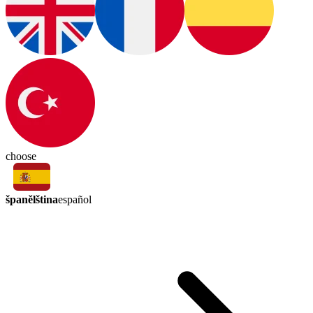
choose
španělština
español