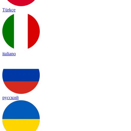
Türkçe
italiano
русский