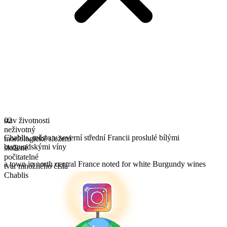
stav životnosti
02
neživotný
Chablis
,
město v severní střední Francii proslulé bílými
morfologické složení
burgundskými víny
složené
počitatelné
a town in north central France noted for white Burgundy wines
tvar množného čísla
Chablis