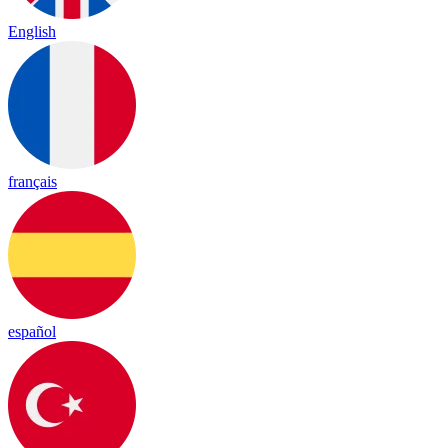
English
français
español