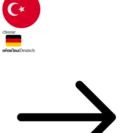
choose
němčina
Deutsch