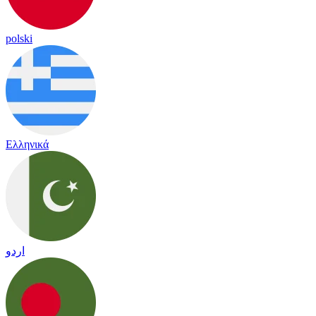
polski
Ελληνικά
اردو