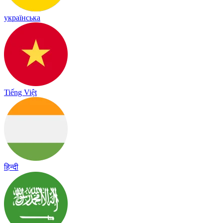
українська
Tiếng Việt
हिन्दी