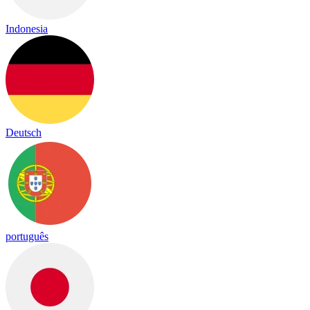
Indonesia
Deutsch
português