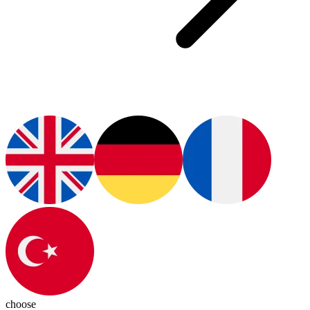
choose