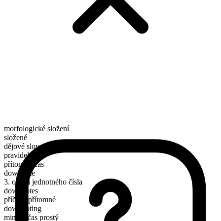
morfologické složení
složené
dějové sloveso
pravidelné
přítomný čas
downvote
3. osoba jednotného čísla
downvotes
příčestí přítomné
downvoting
minulý čas prostý