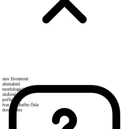
stav životnosti
abstraktní
morfologické složení
složené
počitatelné
tvar množného čísla
downvotes