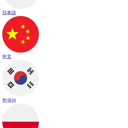
日本語
中文
한국어