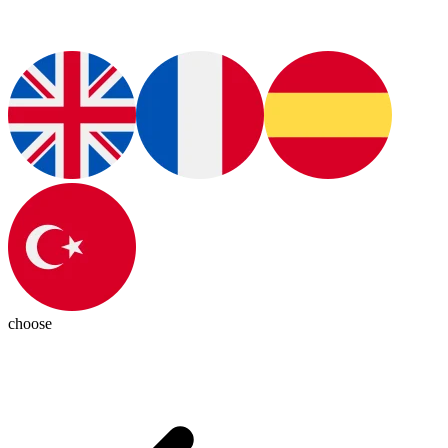
choose