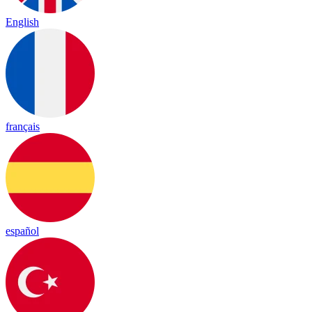
English
français
español