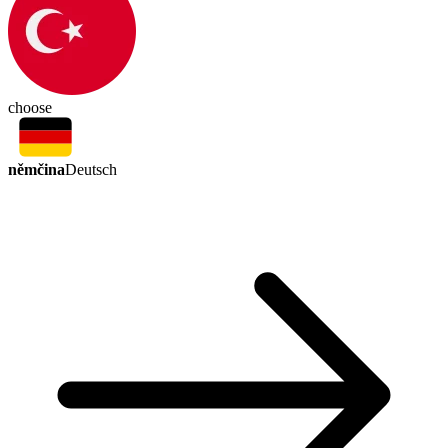
choose
němčina
Deutsch