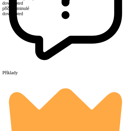
downvoted
příčestí minulé
downvoted
Příklady