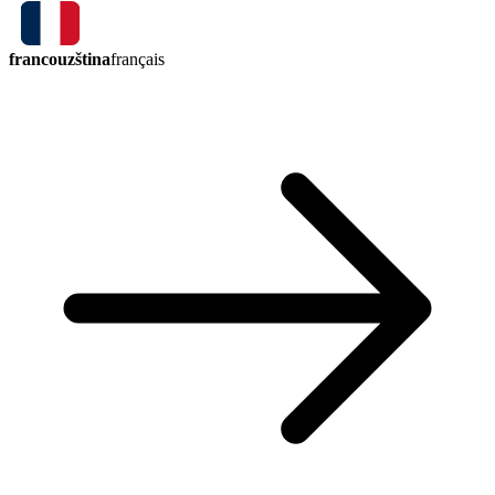
francouzština
français