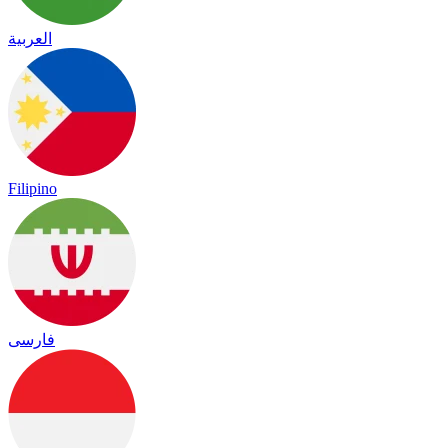
العربية
Filipino
فارسی