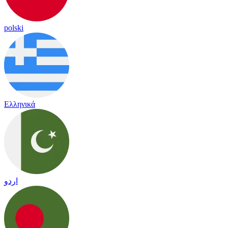
polski
Ελληνικά
اردو