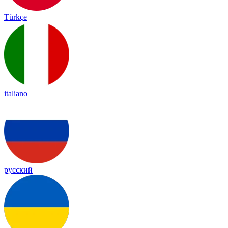
Türkçe
italiano
русский