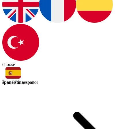
choose
španělština
español