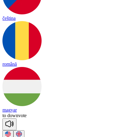
čeština
română
magyar
to
down
vote