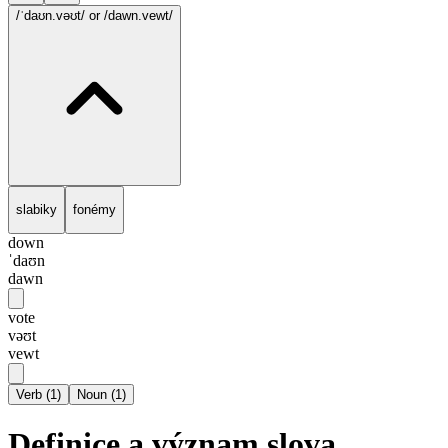
/ˈdaʊn.vəʊt/
or /dawn.vewt/
slabiky
fonémy
down
ˈdaʊn
dawn
vote
vəʊt
vewt
Verb
(
1
)
Noun
(
1
)
Definice a význam slova