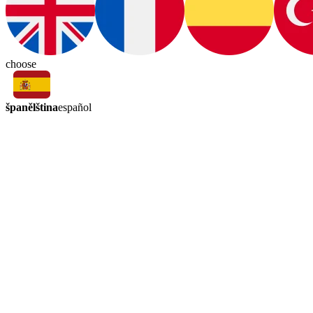
choose
španělština
español