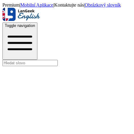
Premium
|
Mobilní Aplikace
|
Kontaktujte nás
|
Obrázkový slovník
Toggle navigation