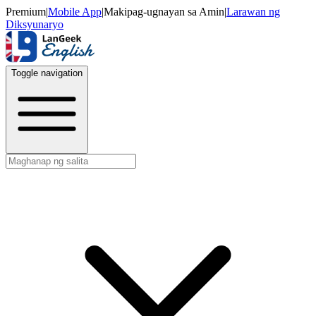
Premium
|
Mobile App
|
Makipag-ugnayan sa Amin
|
Larawan ng
Diksyunaryo
Toggle navigation