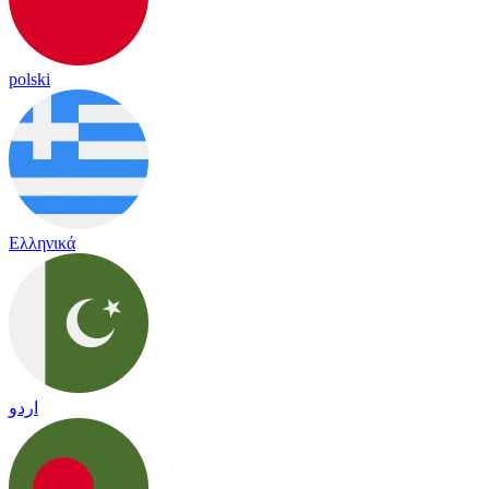
polski
Ελληνικά
اردو