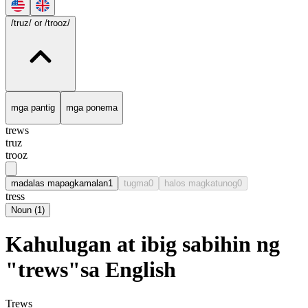
/truz/
or /trooz/
mga pantig
mga ponema
trews
truz
trooz
madalas mapagkamalan
1
tugma
0
halos magkatunog
0
tress
Noun
(
1
)
Kahulugan at ibig sabihin ng
"trews"sa English
Trews