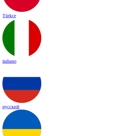
Türkçe
italiano
русский