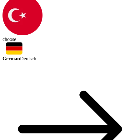
choose
German
Deutsch