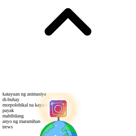
katayuan ng animasiya
di-buhay
morpolohikal na kayarian
payak
mabibilang
anyo ng maramihan
trews