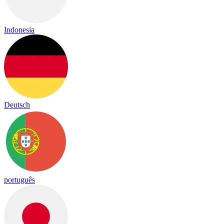
Indonesia
Deutsch
português