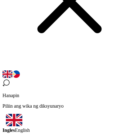
Hanapin
Piliin ang wika ng diksyunaryo
Ingles
English