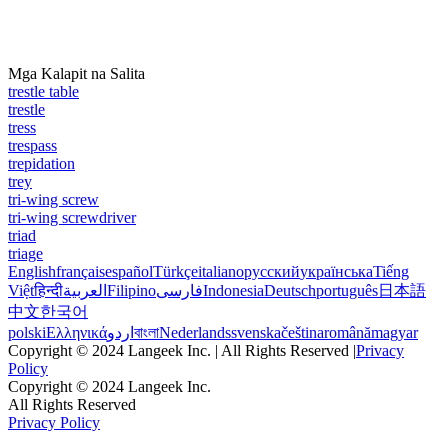
Mga Kalapit na Salita
trestle table
trestle
tress
trespass
trepidation
trey
tri-wing screw
tri-wing screwdriver
triad
triage
English
français
español
Türkçe
italiano
русский
українська
Tiếng
Việt
हिन्दी
العربية
Filipino
فارسی
Indonesia
Deutsch
português
日本語
中文
한국어
polski
Ελληνικά
اردو
বাংলা
Nederlands
svenska
čeština
română
magyar
Copyright © 2024 Langeek Inc. | All Rights Reserved |
Privacy
Policy
Copyright © 2024 Langeek Inc.
All Rights Reserved
Privacy Policy