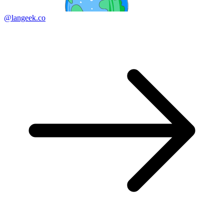
@langeek.co