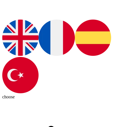
choose