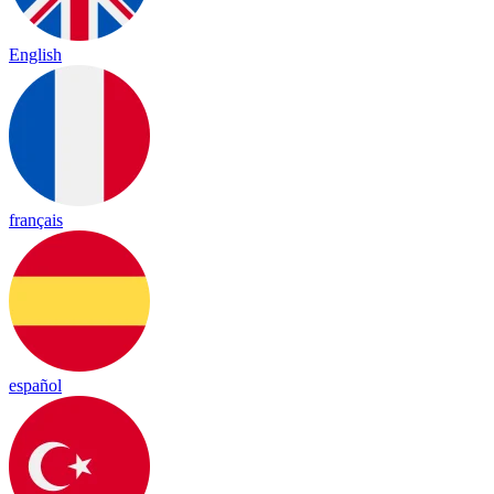
English
français
español