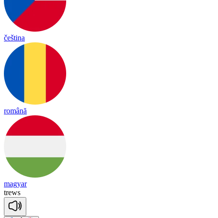
čeština
română
magyar
trews