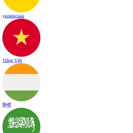
українська
Tiếng Việt
हिन्दी