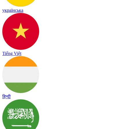
українська
Tiếng Việt
हिन्दी