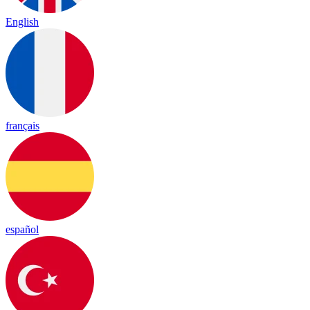
English
français
español