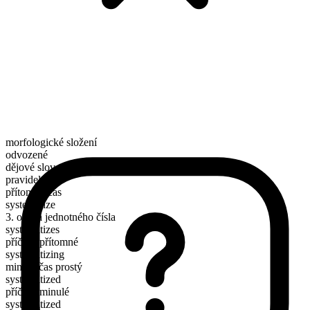
morfologické složení
odvozené
dějové sloveso
pravidelné
přítomný čas
systematize
3. osoba jednotného čísla
systematizes
příčestí přítomné
systematizing
minulý čas prostý
systematized
příčestí minulé
systematized