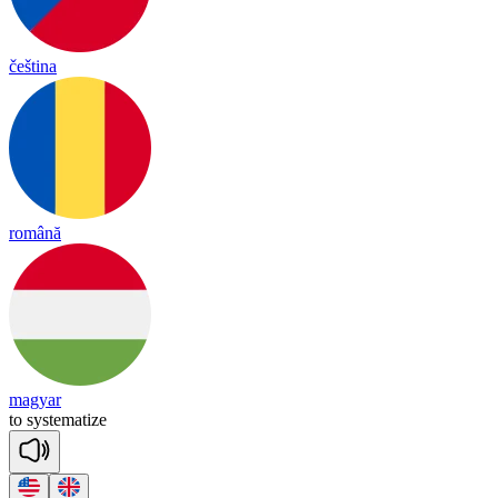
čeština
română
magyar
to
sys
te
ma
tize