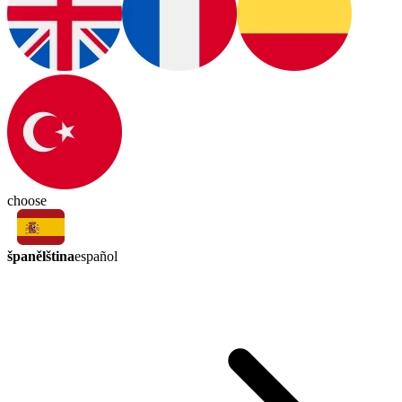
choose
španělština
español