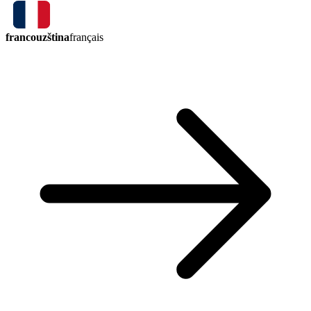
francouzština
français