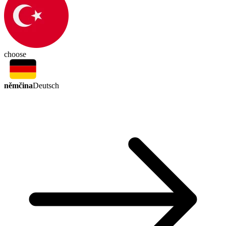
choose
němčina
Deutsch