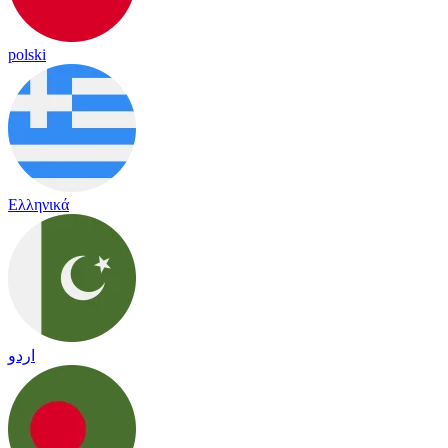
polski
Ελληνικά
اردو