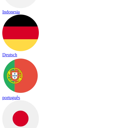
Indonesia
Deutsch
português