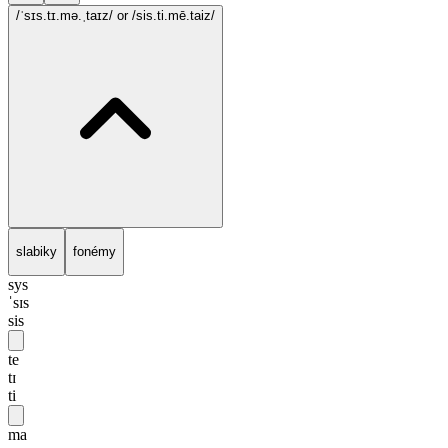
/ˈsɪs.tɪ.mə.ˌtaɪz/
or /sis.ti.mē.taiz/
slabiky
fonémy
sys
ˈsɪs
sis
te
tɪ
ti
ma