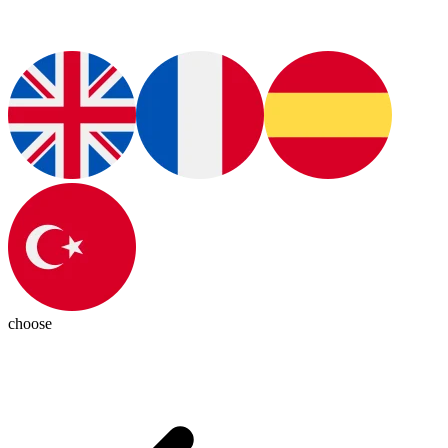
choose