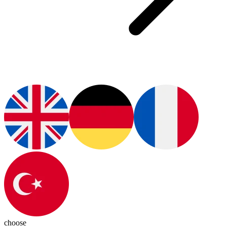
choose