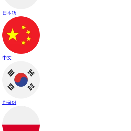
日本語
中文
한국어