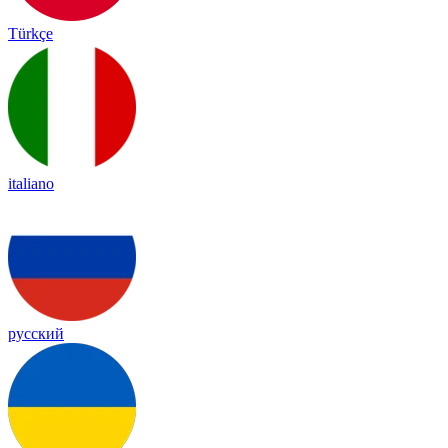
Türkçe
italiano
русский