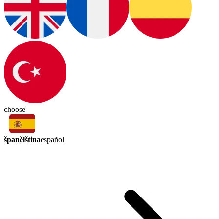
choose
španělština
español