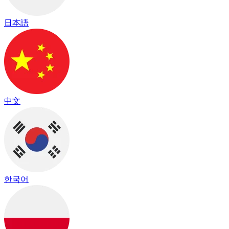
日本語
中文
한국어