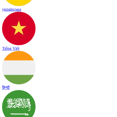
українська
Tiếng Việt
हिन्दी