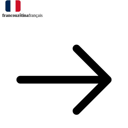
francouzština
français