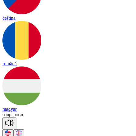
čeština
română
magyar
soup
spoon