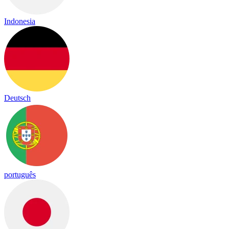
Indonesia
Deutsch
português