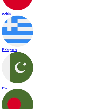
polski
Ελληνικά
اردو