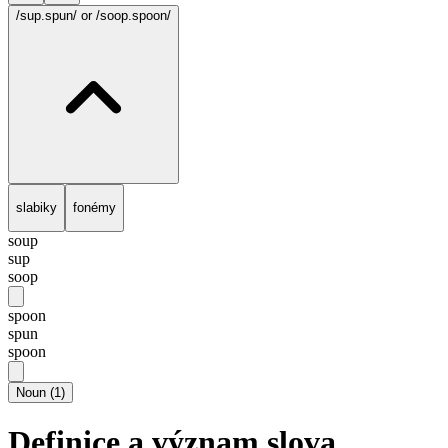
/sup.spun/
or /soop.spoon/
slabiky
fonémy
soup
sup
soop
spoon
spun
spoon
Noun
(
1
)
Definice a význam slova