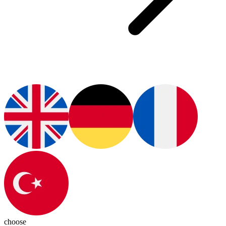
choose