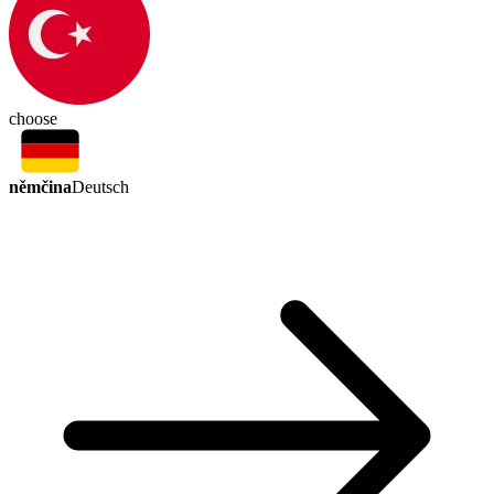
choose
němčina
Deutsch