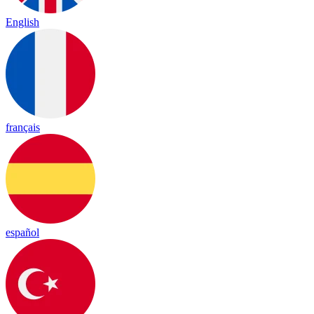
English
français
español