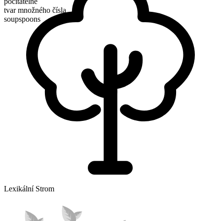
počitatelné
tvar množného čísla
soupspoons
Lexikální Strom