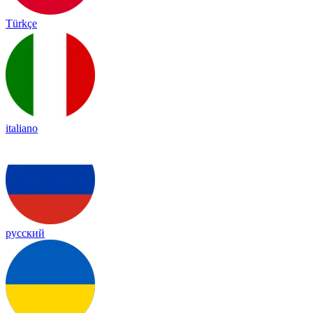
Türkçe
italiano
русский