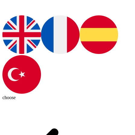
choose