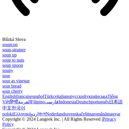
Blízká Slova
soupcon
soup-strainer
soup up
soup to nuts
soup spoon
soupy
sour
sour as vinegar
sour bread
sour cherry
English
français
español
Türkçe
italiano
русский
українська
Tiếng
Việt
हिन्दी
العربية
Filipino
فارسی
Indonesia
Deutsch
português
日本語
中文
한국어
polski
Ελληνικά
اردو
বাংলা
Nederlands
svenska
čeština
română
magyar
Copyright © 2024 Langeek Inc. | All Rights Reserved |
Privacy
Policy