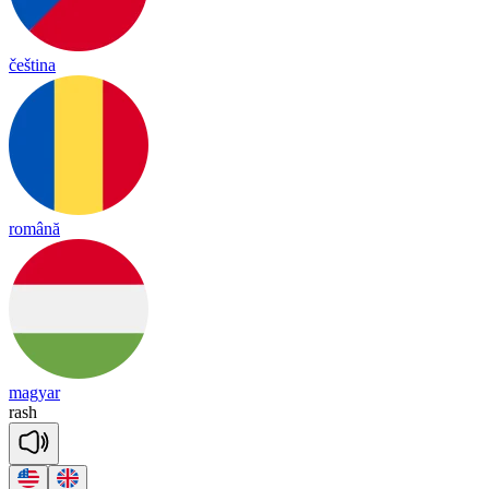
čeština
română
magyar
rash