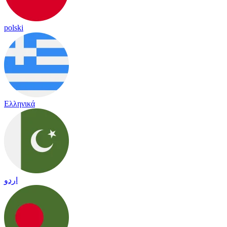
polski
Ελληνικά
اردو