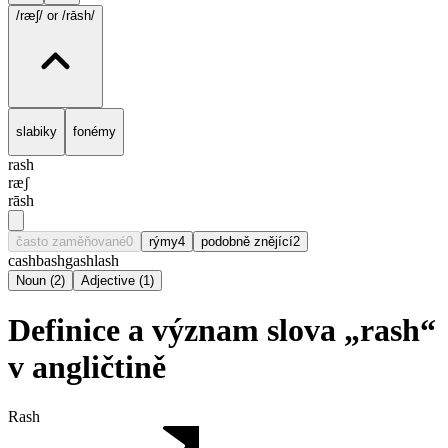
/ræʃ/
or /rāsh/
slabiky
fonémy
rash
ræʃ
rāsh
často zaměňované
0
rýmy
4
podobně znějící
2
cash
bash
gash
lash
Noun
(
2
)
Adjective
(
1
)
Definice a význam slova „rash“
v angličtině
Rash