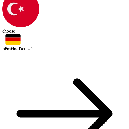
choose
němčina
Deutsch