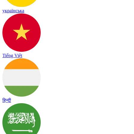
українська
Tiếng Việt
हिन्दी