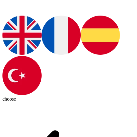
choose