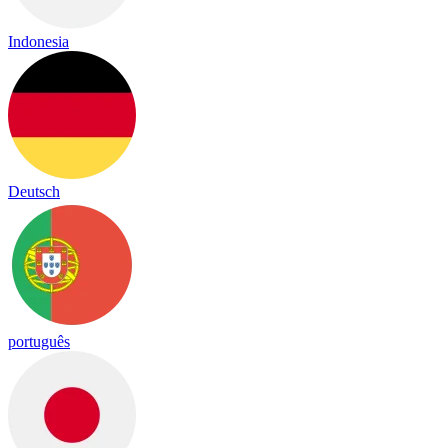
Indonesia
Deutsch
português