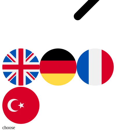
choose