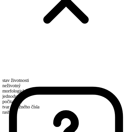
stav životnosti
neživotný
morfologické složení
jednoduché
počitatelné
tvar množného čísla
rashes