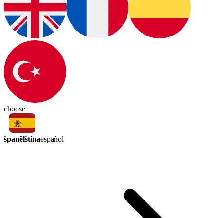
choose
španělština
español