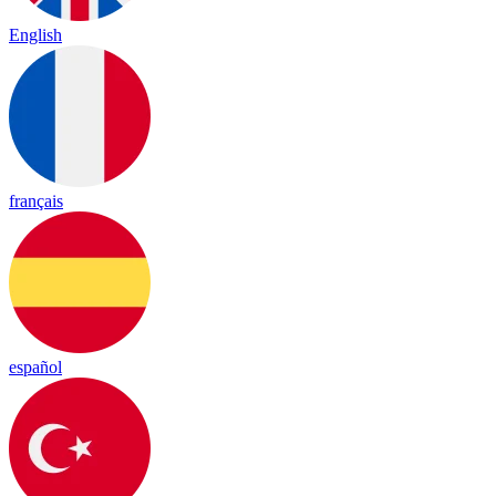
English
français
español