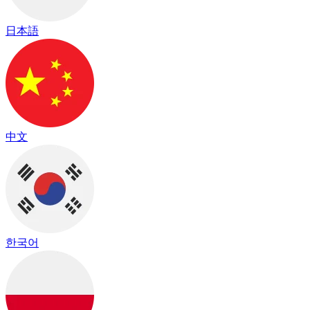
日本語
中文
한국어