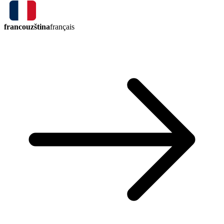
francouzština
français