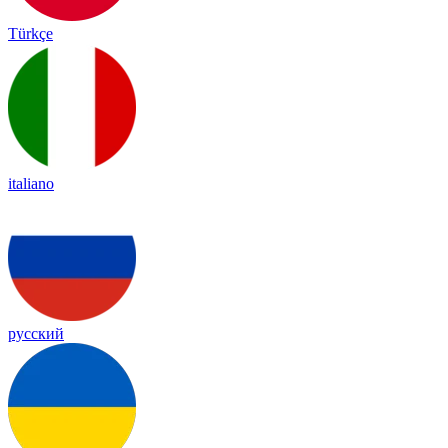
Türkçe
italiano
русский