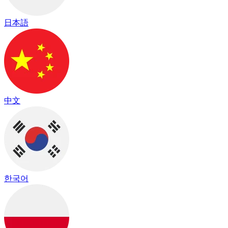
日本語
中文
한국어