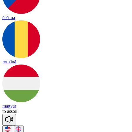
čeština
română
magyar
to
a
ssoil