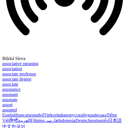
Blízká Slova
associative meaning
association
associate professor
associate degree
associate
assonance
assonant
assonate
assort
assorted
English
français
español
Türkçe
italiano
русский
українська
Tiếng
Việt
हिन्दी
العربية
Filipino
فارسی
Indonesia
Deutsch
português
日本語
中文
한국어