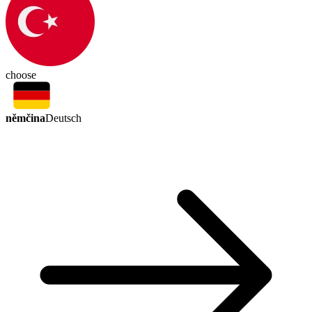
choose
němčina
Deutsch