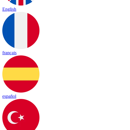
English
français
español