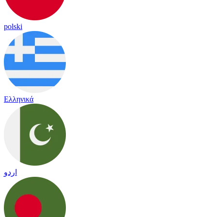
polski
Ελληνικά
اردو