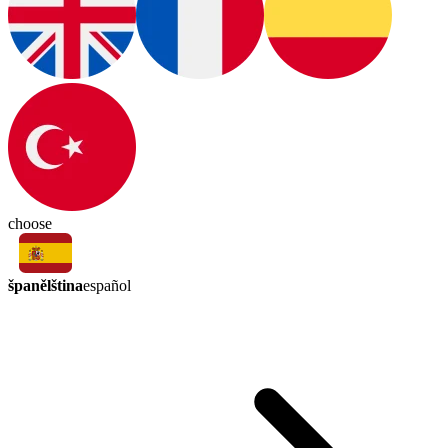
choose
španělština
español