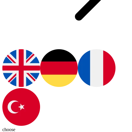
choose