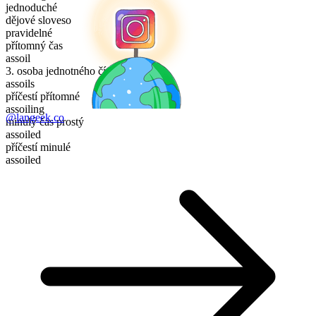
jednoduché
dějové sloveso
pravidelné
přítomný čas
assoil
3. osoba jednotného čísla
assoils
příčestí přítomné
assoiling
@langeek.co
minulý čas prostý
assoiled
příčestí minulé
assoiled