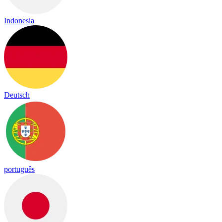
Indonesia
Deutsch
português