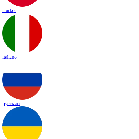
Türkçe
italiano
русский