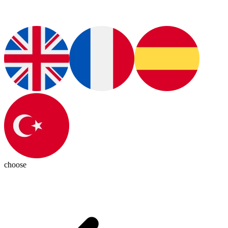
choose