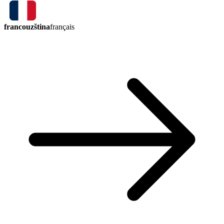
francouzština
français