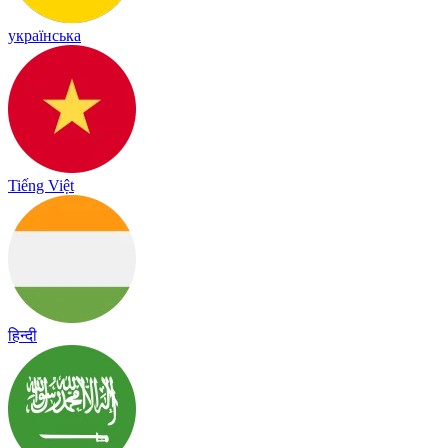
українська
Tiếng Việt
हिन्दी