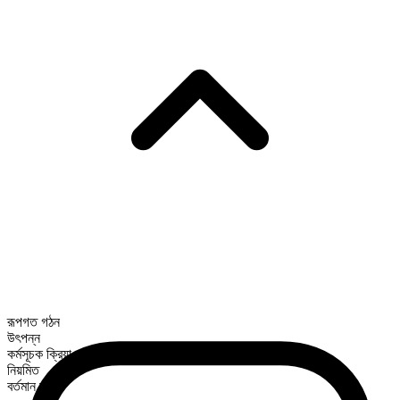
রূপগত গঠন
উৎপন্ন
কর্মসূচক ক্রিয়া
নিয়মিত
বর্তমান কাল