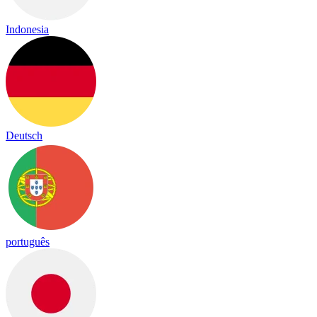
Indonesia
Deutsch
português