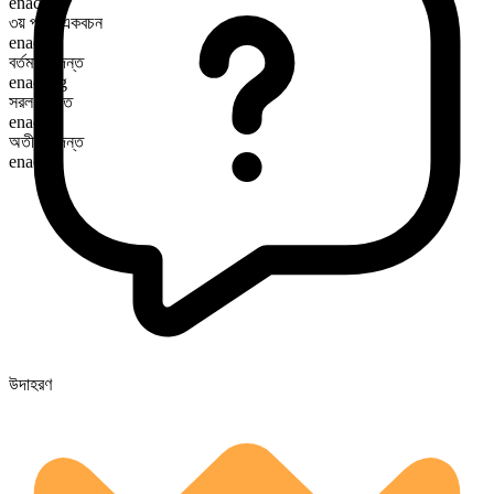
enact
৩য় পুরুষ একবচন
enacts
বর্তমান কৃদন্ত
enacting
সরল অতীত
enacted
অতীত কৃদন্ত
enacted
উদাহরণ