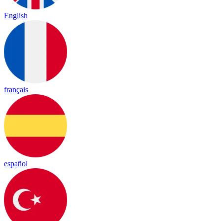
English
français
español