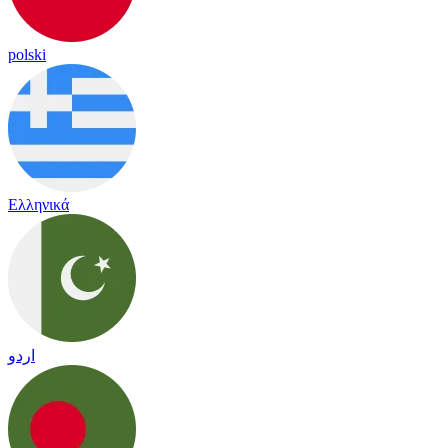
polski
Ελληνικά
اردو