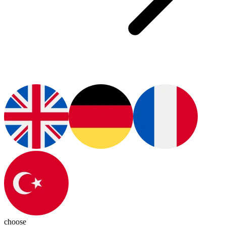
choose