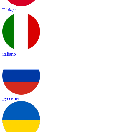
Türkçe
italiano
русский