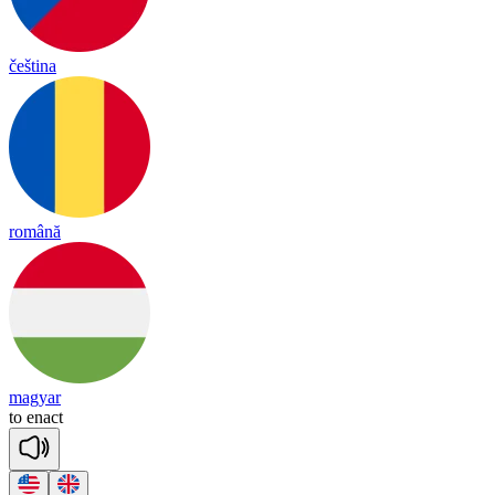
čeština
română
magyar
to
en
act