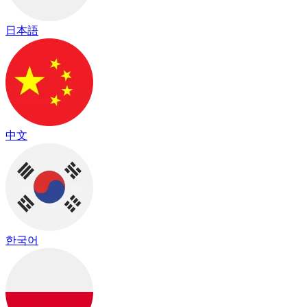
日本語
中文
한국어