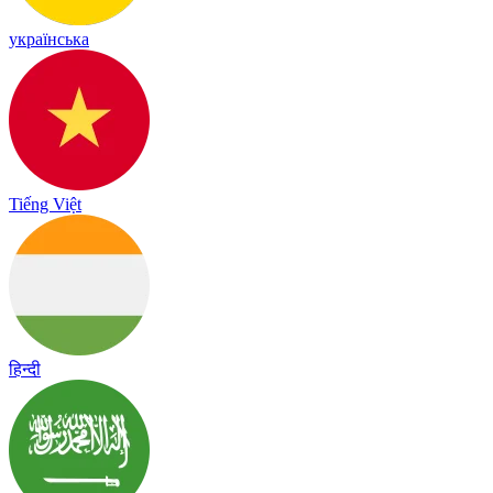
українська
Tiếng Việt
हिन्दी