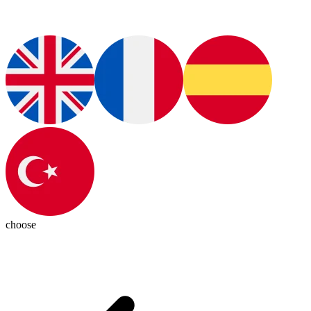
choose