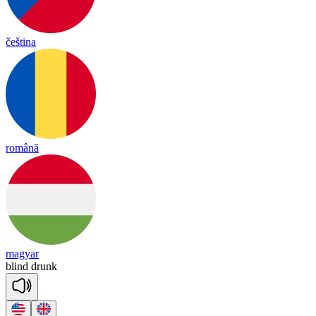
čeština
română
magyar
blind
drunk