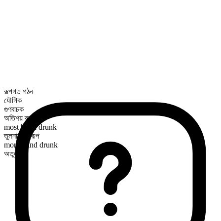
রূপগত গঠন
যৌগিক
গুণবাচক
অতিশয় রূপ
most blind drunk
তুলনামূলক রূপ
more blind drunk
অতুলনীয়