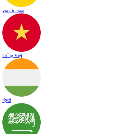
українська
Tiếng Việt
हिन्दी