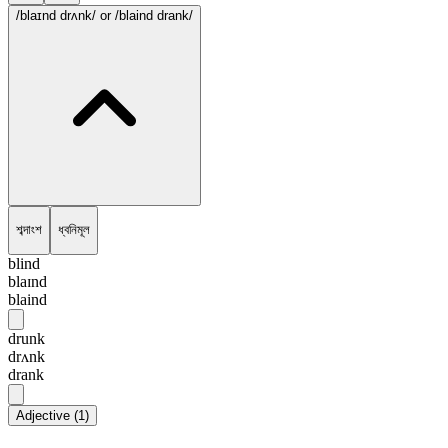
/blaɪnd drʌnk/
or /blaind drank/
শব্দাংশ
ধ্বনিমূল
blind
blaɪnd
blaind
drunk
drʌnk
drank
Adjective
(
1
)