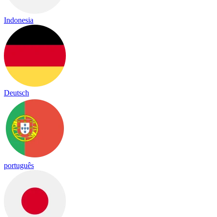
Indonesia
Deutsch
português