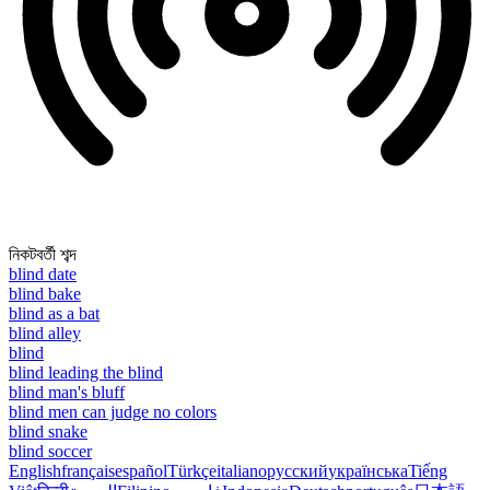
নিকটবর্তী শব্দ
blind date
blind bake
blind as a bat
blind alley
blind
blind leading the blind
blind man's bluff
blind men can judge no colors
blind snake
blind soccer
English
français
español
Türkçe
italiano
русский
українська
Tiếng