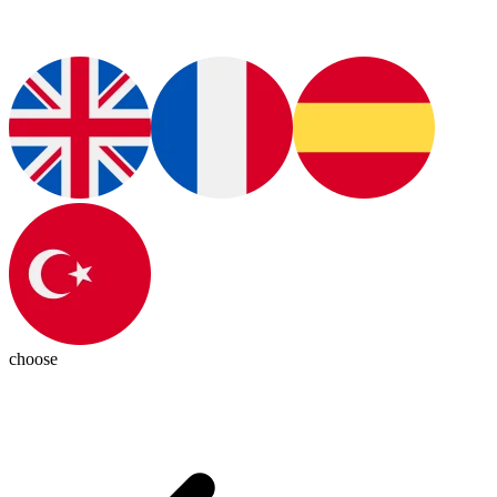
choose