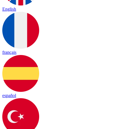
English
français
español