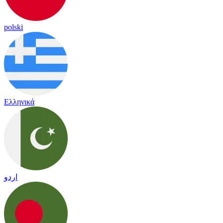
polski
Ελληνικά
اردو