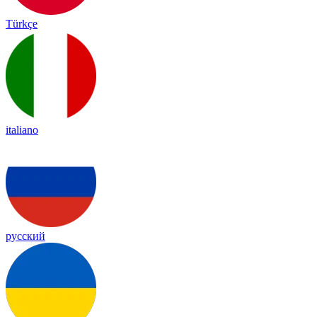
Türkçe
italiano
русский