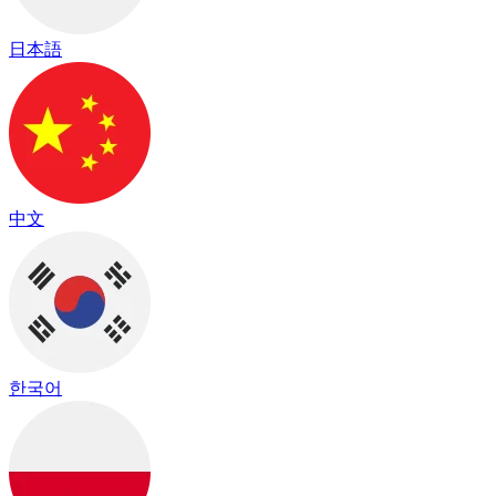
日本語
中文
한국어