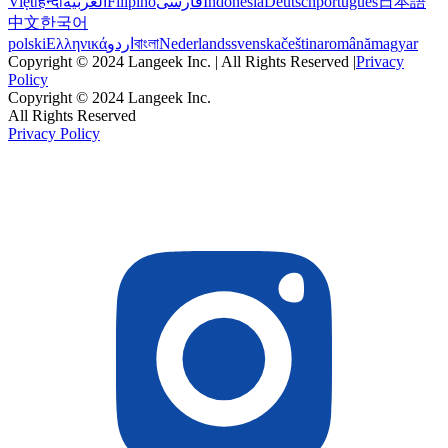
Việt
हिन्दी
العربية
Filipino
فارسی
Indonesia
Deutsch
português
日本語
中文
한국어
polski
Ελληνικά
اردو
বাংলা
Nederlands
svenska
čeština
română
magyar
Copyright © 2024 Langeek Inc. | All Rights Reserved |
Privacy
Policy
Copyright © 2024 Langeek Inc.
All Rights Reserved
Privacy Policy