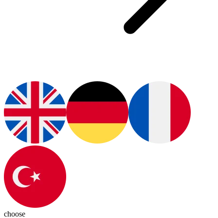
choose