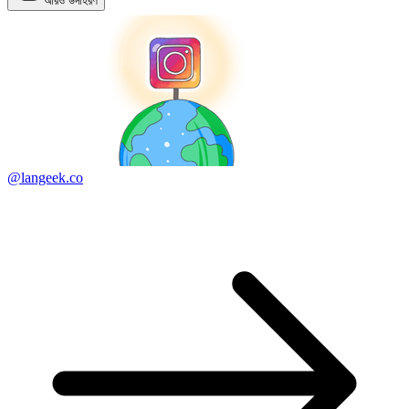
আরও উদাহরণ
@langeek.co