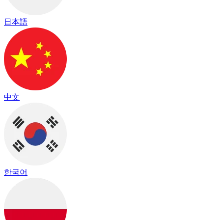
日本語
中文
한국어