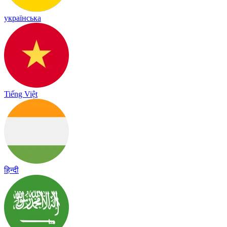
українська
Tiếng Việt
हिन्दी