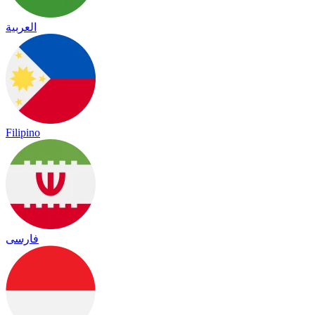
العربية
Filipino
فارسی