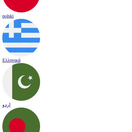
polski
Ελληνικά
اردو