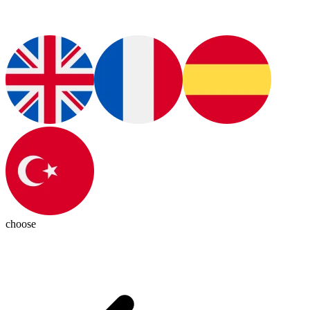
choose