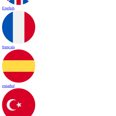
English
français
español