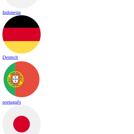
Indonesia
Deutsch
português