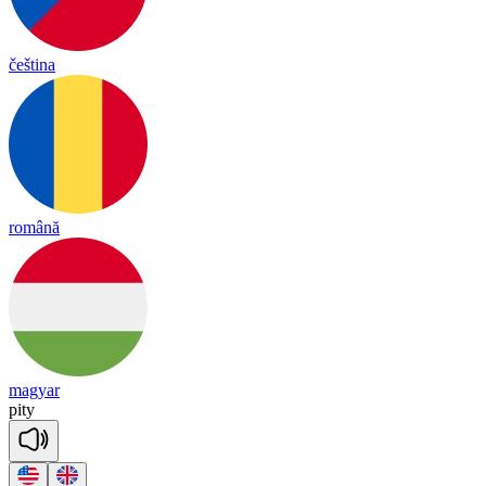
čeština
română
magyar
pi
ty