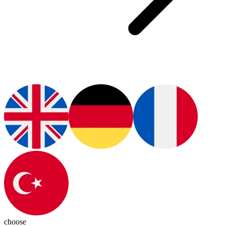
choose