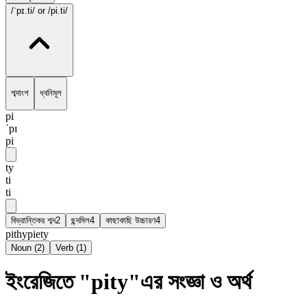
/ˈpɪ.ti/
or /pi.ti/
শব্দাংশ
ধ্বনিমূল
pi
ˈpɪ
pi
ty
ti
ti
বিভ্রান্তিকর শব্দ
2
ছন্দমিল
4
কাছাকাছি উচ্চারণ
4
pithy
piety
Noun
(
2
)
Verb
(
1
)
ইংরেজিতে "pity"এর সংজ্ঞা ও অর্থ