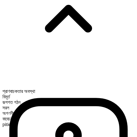
প্রাণবাচকতার অবস্থা
বিমূর্ত
রূপগত গঠন
সরল
অগণনীয়
বহুবচন রূপ
pities