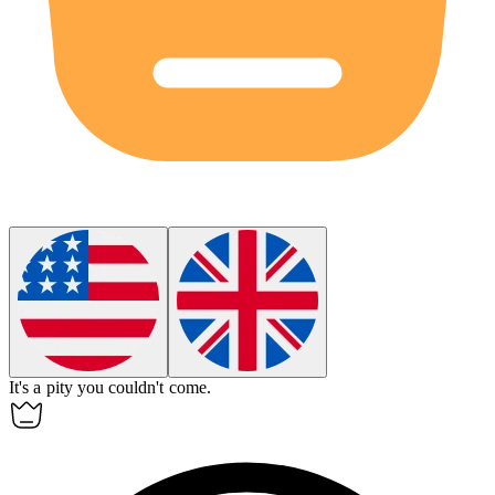
It's a
pity
you couldn't come.