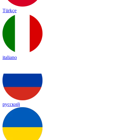
Türkçe
italiano
русский