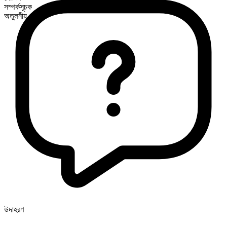
সম্পর্কসূচক
অতুলনীয়
উদাহরণ