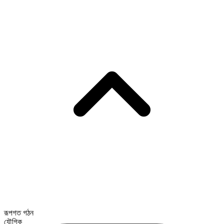
রূপগত গঠন
যৌগিক