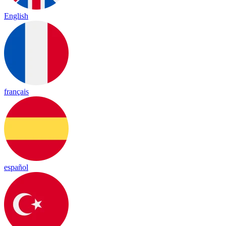
English
français
español