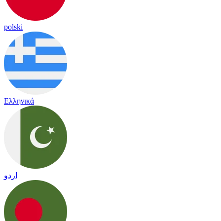
polski
Ελληνικά
اردو