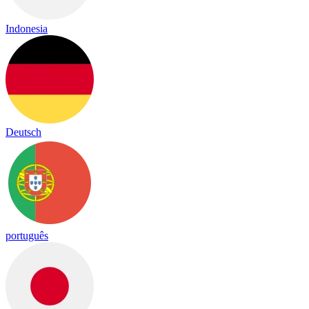
Indonesia
Deutsch
português