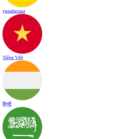
українська
Tiếng Việt
हिन्दी