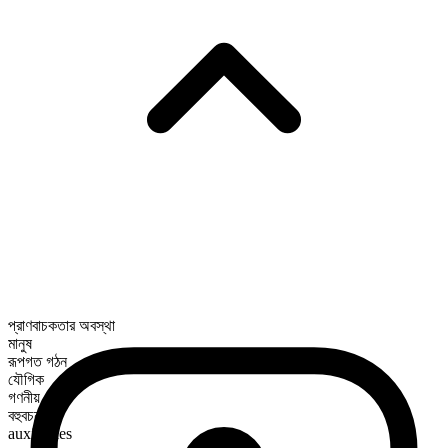
প্রাণবাচকতার অবস্থা
মানুষ
রূপগত গঠন
যৌগিক
গণনীয়
বহুবচন রূপ
auxiliaries