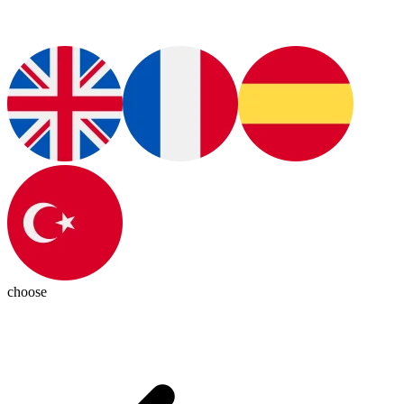
choose