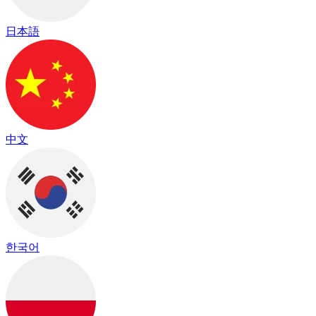
日本語
中文
한국어