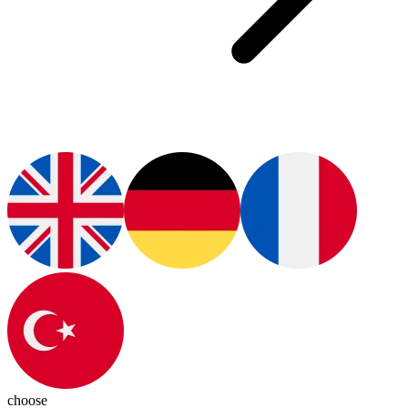
choose