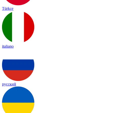
Türkçe
italiano
русский