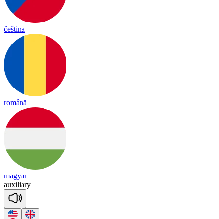
čeština
română
magyar
aux
i
lia
ry