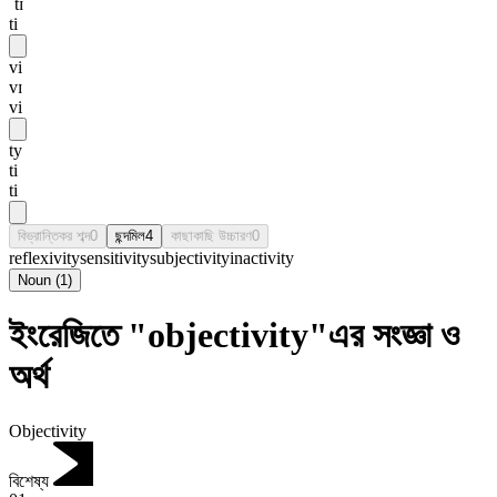
ˈtɪ
ti
vi
vɪ
vi
ty
ti
ti
বিভ্রান্তিকর শব্দ
0
ছন্দমিল
4
কাছাকাছি উচ্চারণ
0
reflexivity
sensitivity
subjectivity
inactivity
Noun
(
1
)
ইংরেজিতে "objectivity"এর সংজ্ঞা ও
অর্থ
Objectivity
বিশেষ্য