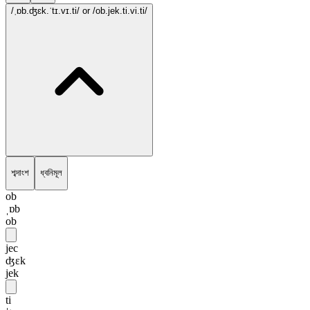
/ˌɒb.ʤɛk.ˈtɪ.vɪ.ti/
or /ob.jek.ti.vi.ti/
শব্দাংশ
ধ্বনিমূল
ob
ˌɒb
ob
jec
ʤɛk
jek
ti