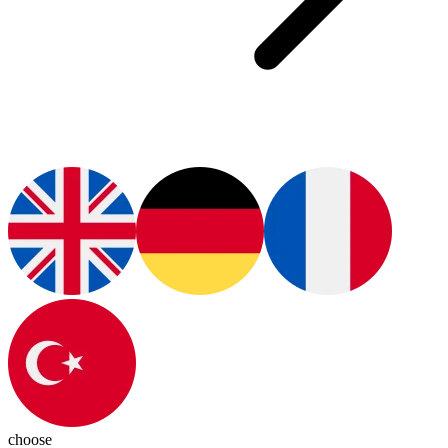
choose