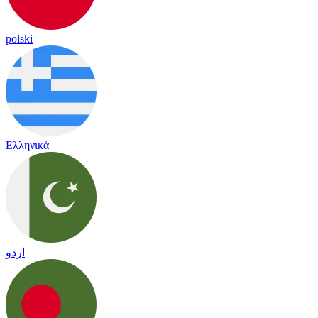
polski
Ελληνικά
اردو