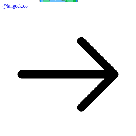
@langeek.co