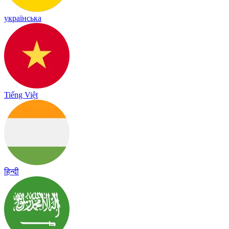
українська
Tiếng Việt
हिन्दी