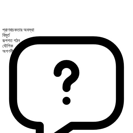
প্রাণবাচকতার অবস্থা
বিমূর্ত
রূপগত গঠন
যৌগিক
অগণনীয়