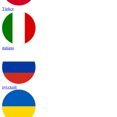
Türkçe
italiano
русский