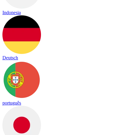
Indonesia
Deutsch
português