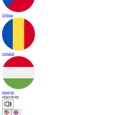
čeština
română
magyar
ob
jec
ti
vi
ty