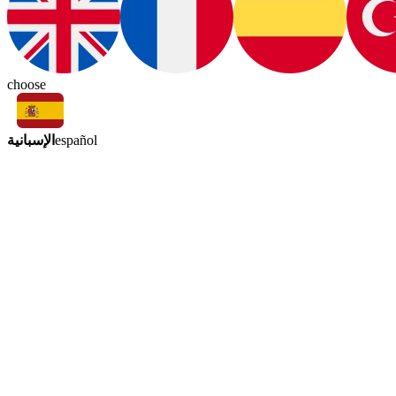
choose
الإسبانية
español