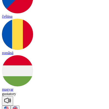
čeština
română
magyar
gus
ta
to
ry