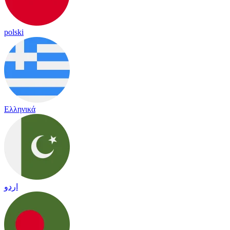
polski
Ελληνικά
اردو