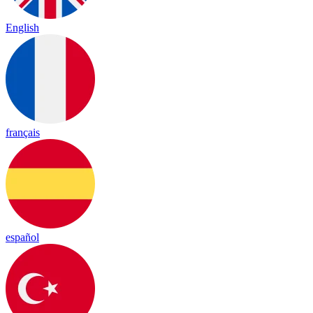
English
français
español