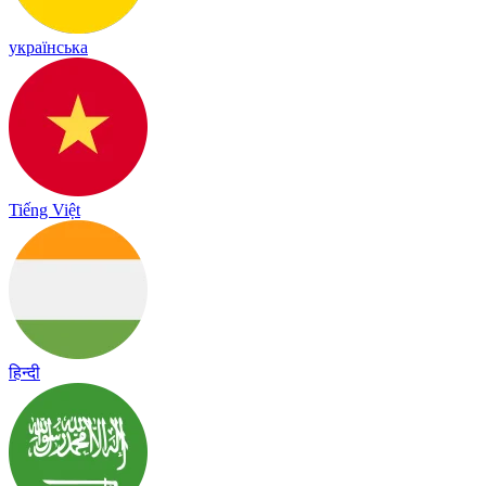
українська
Tiếng Việt
हिन्दी