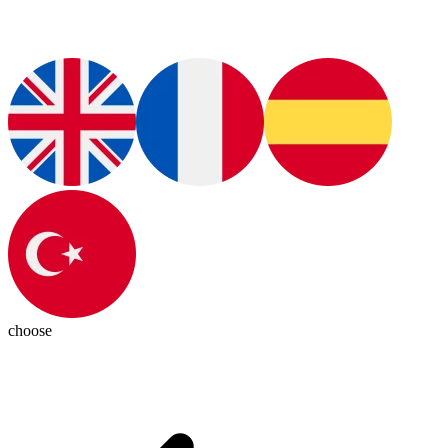
choose