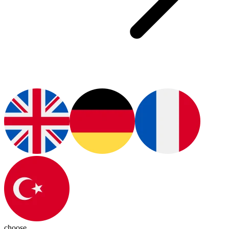
choose