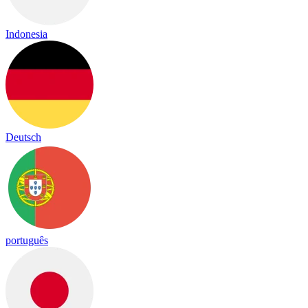
Indonesia
Deutsch
português