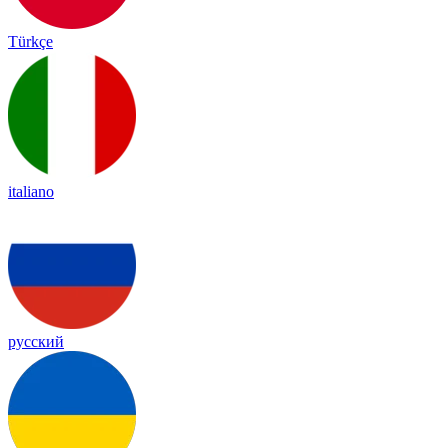
Türkçe
italiano
русский