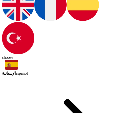
choose
الإسبانية
español