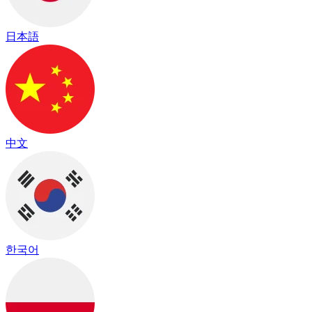
日本語
中文
한국어