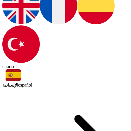
choose
الإسبانية
español