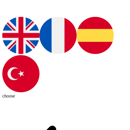
choose