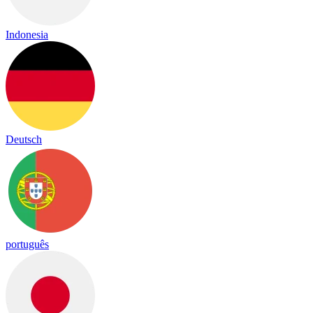
Indonesia
Deutsch
português