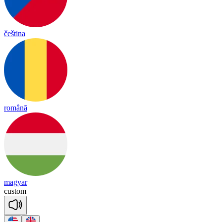
čeština
română
magyar
custom