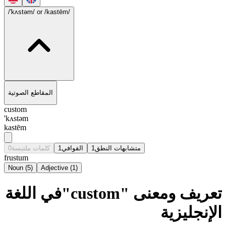
/'kʌstəm/
or /kastēm/
المقاطع الصوتية
custom
'kʌstəm
kastēm
0
كلمات ملتبسة
1
القوافي
1
متشابهات النطق
frustum
Noun
(
5
)
Adjective
(
1
)
تعريف ومعنى "custom"في اللغة
الإنجليزية