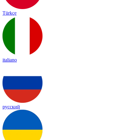
Türkçe
italiano
русский