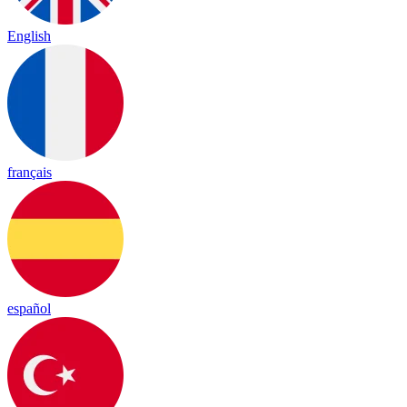
English
français
español