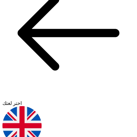
اختر لغتك