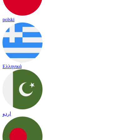
polski
Ελληνικά
اردو