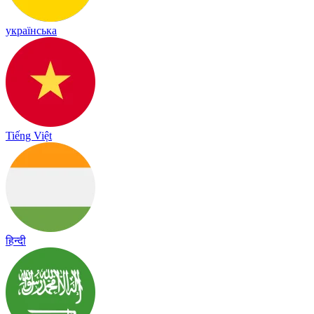
українська
Tiếng Việt
हिन्दी