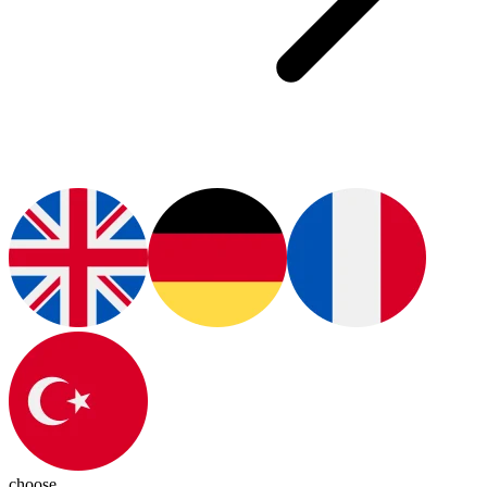
choose