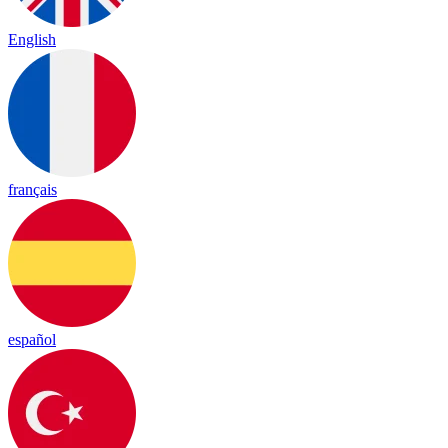
English
français
español