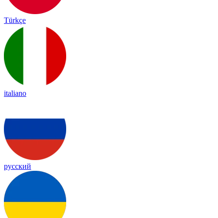
Türkçe
italiano
русский