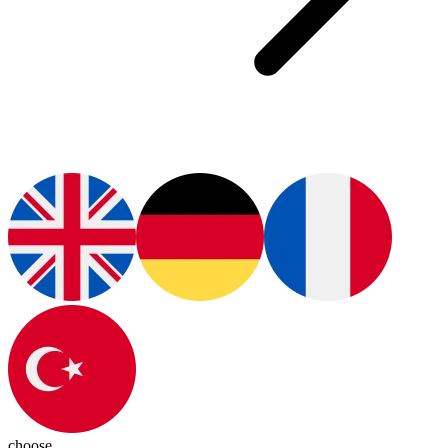
choose