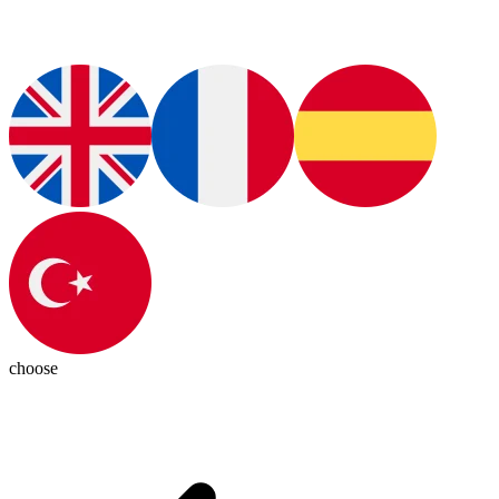
choose