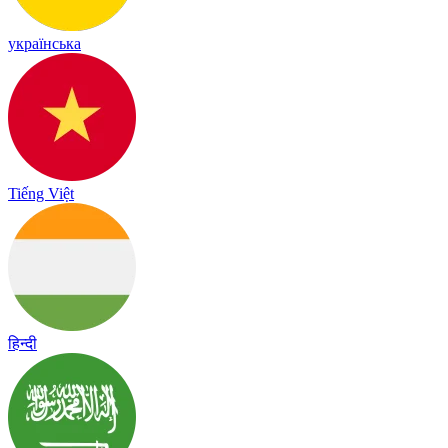
українська
Tiếng Việt
हिन्दी