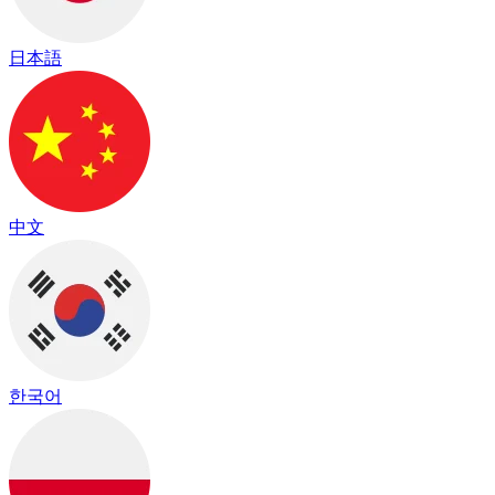
日本語
中文
한국어