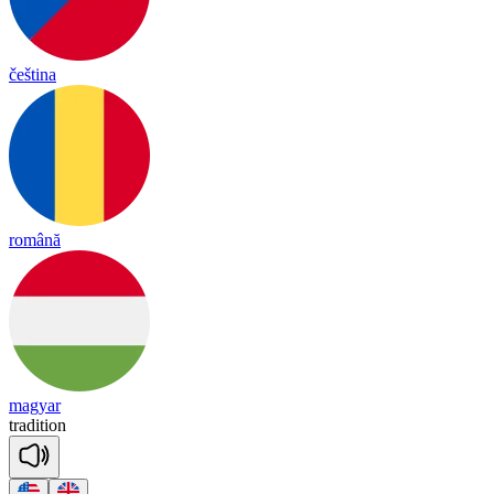
čeština
română
magyar
tra
di
tion