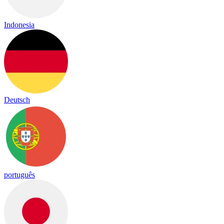
Indonesia
Deutsch
português