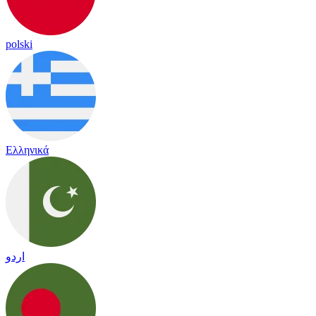
polski
Ελληνικά
اردو