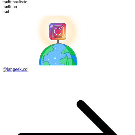
tradition
alistic
trad
ition
trad
@langeek.co