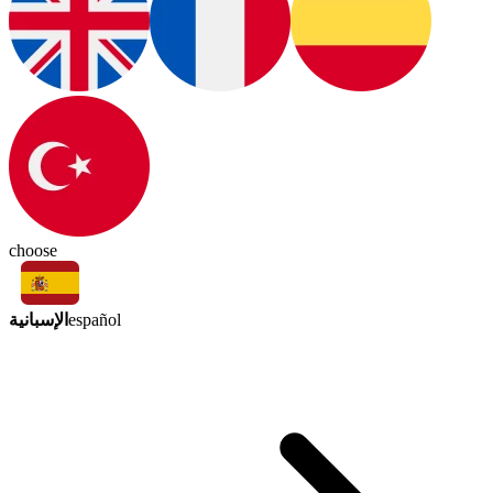
choose
الإسبانية
español