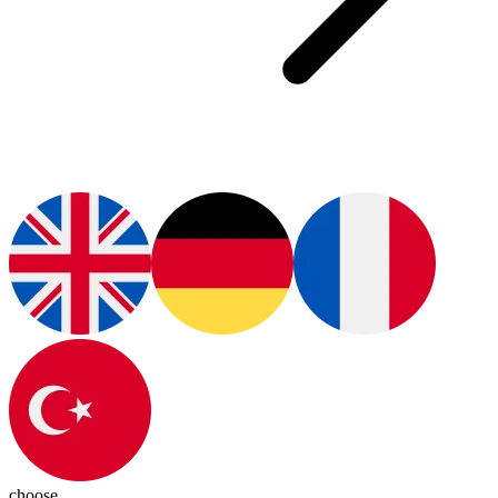
choose