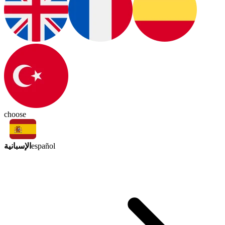
choose
الإسبانية
español