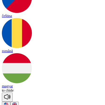
čeština
română
magyar
to
chide