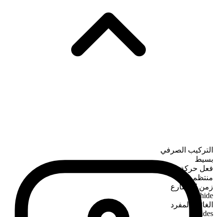
التركيب الصرفي
بسيط
فعل حركة
منتظم
زمن المضارع
chide
الغائب المفرد
chides