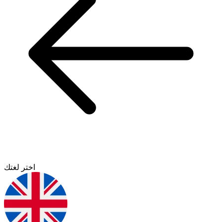
اختر لغتك