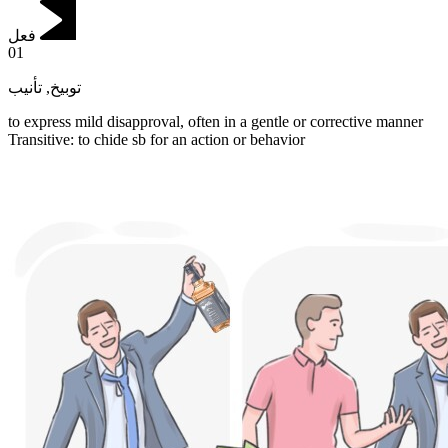
فعل
01
تأنيب
,
توبيخ
to express mild disapproval, often in a gentle or corrective manner
Transitive
:
to chide
sb for an action or behavior