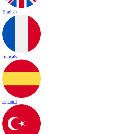
English
français
español