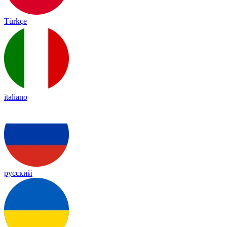
Türkçe
italiano
русский