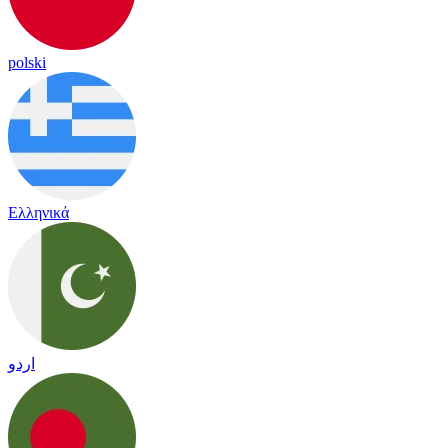
polski
Ελληνικά
اردو