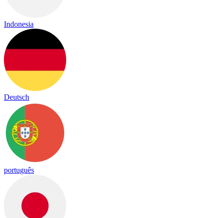
Indonesia
Deutsch
português