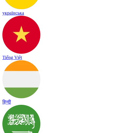
українська
Tiếng Việt
हिन्दी