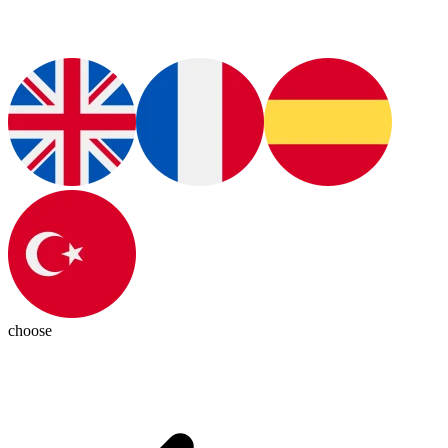
choose