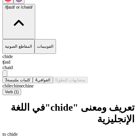
/ʧaɪd/
or /chaid/
الفونيمات
المقاطع الصوتية
chide
ʧaɪd
chaid
3
كلمات ملتبسة
4
القوافي
0
متشابهات النطق
chile
chime
chine
Verb
(
1
)
تعريف ومعنى "chide"في اللغة
الإنجليزية
to chide