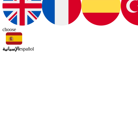
choose
الإسبانية
español