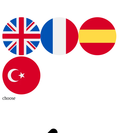
choose