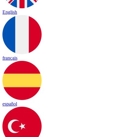
English
français
español