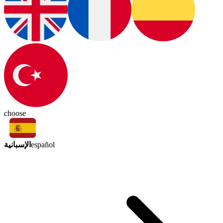
choose
الإسبانية
español