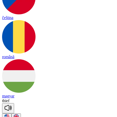
čeština
română
magyar
thief