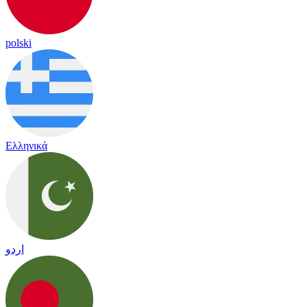
polski
Ελληνικά
اردو