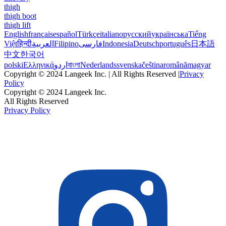
thigh
thigh boot
thigh lift
English
français
español
Türkçe
italiano
русский
українська
Tiếng
Việt
हिन्दी
العربية
Filipino
فارسی
Indonesia
Deutsch
português
日本語
中文
한국어
polski
Ελληνικά
اردو
বাংলা
Nederlands
svenska
čeština
română
magyar
Copyright © 2024 Langeek Inc. | All Rights Reserved |
Privacy
Policy
Copyright © 2024 Langeek Inc.
All Rights Reserved
Privacy Policy