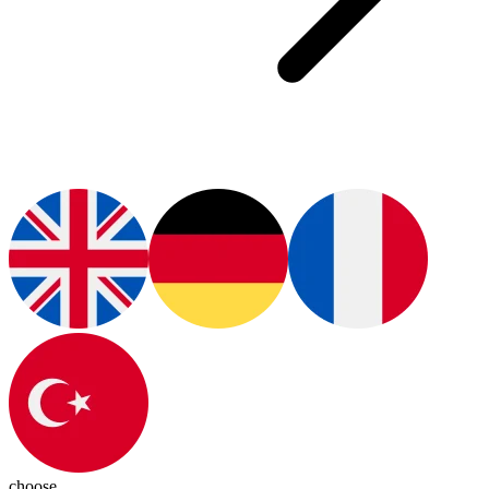
choose