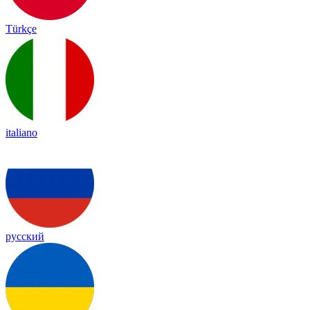
Türkçe
italiano
русский