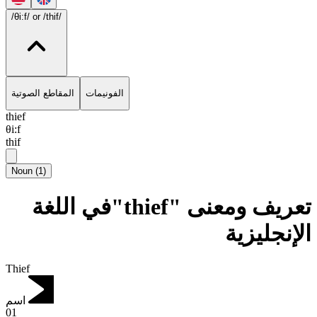
/θi:f/
or /thif/
الفونيمات
المقاطع الصوتية
thief
θi:f
thif
Noun
(
1
)
تعريف ومعنى "thief"في اللغة
الإنجليزية
Thief
اسم
01