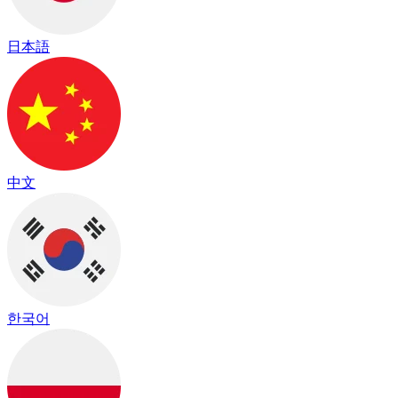
日本語
中文
한국어