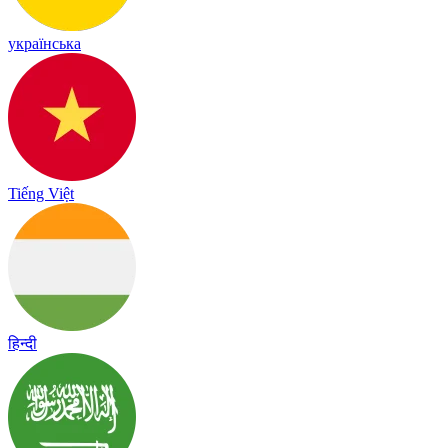
українська
Tiếng Việt
हिन्दी