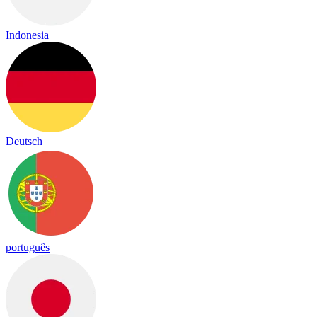
Indonesia
Deutsch
português