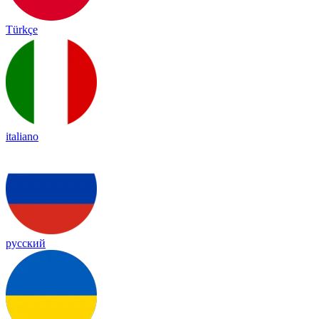
Türkçe
italiano
русский