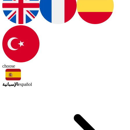
choose
الإسبانية
español