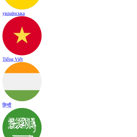
українська
Tiếng Việt
हिन्दी