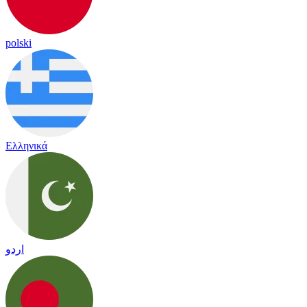
polski
Ελληνικά
اردو