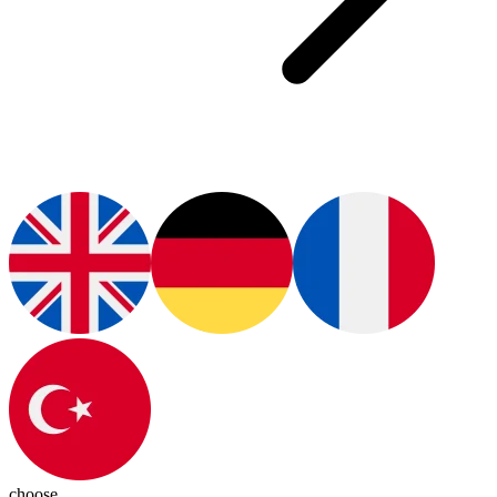
choose