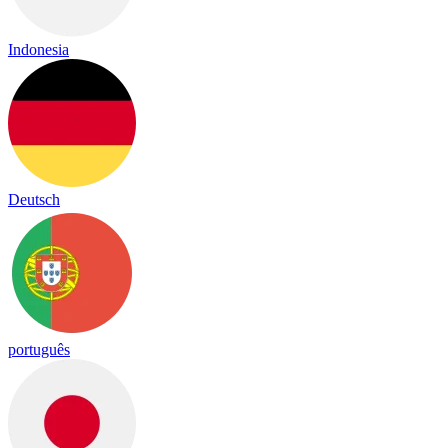
Indonesia
Deutsch
português