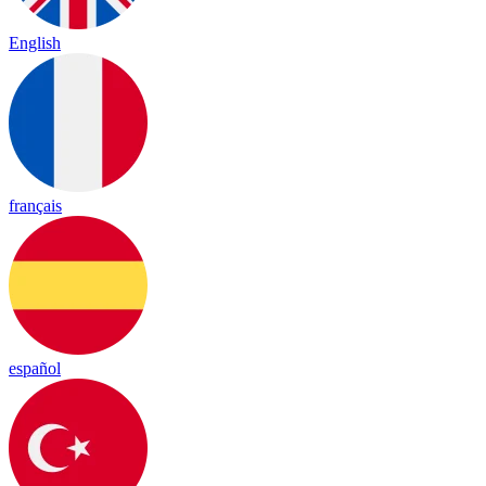
English
français
español