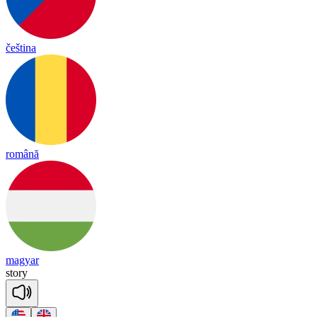
čeština
română
magyar
sto
ry