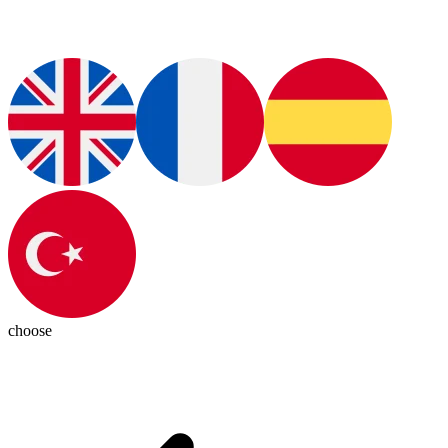
choose