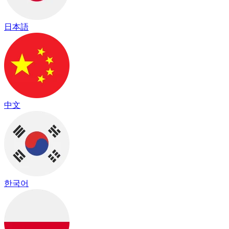
日本語
中文
한국어