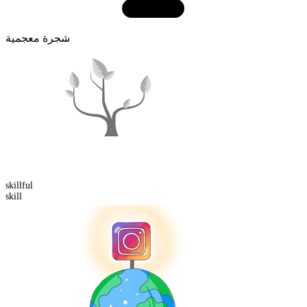
شجرة معجمية
skill
ful
skill