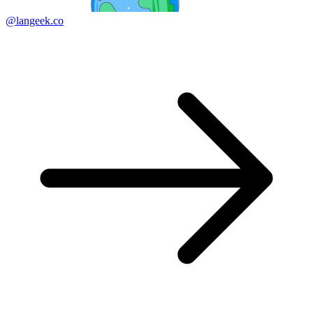
@langeek.co