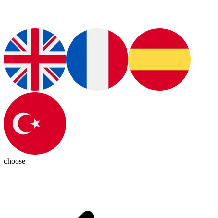
choose