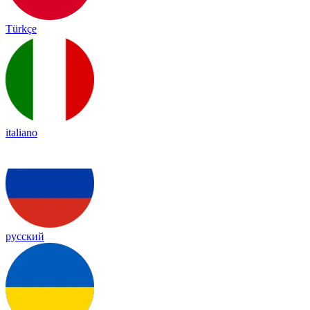
Türkçe
italiano
русский