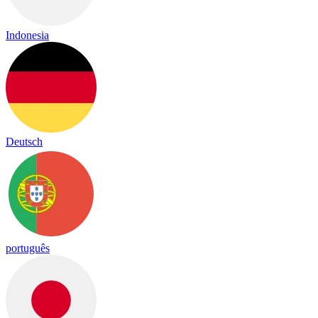
Indonesia
Deutsch
português