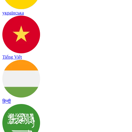
українська
Tiếng Việt
हिन्दी