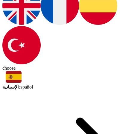
choose
الإسبانية
español