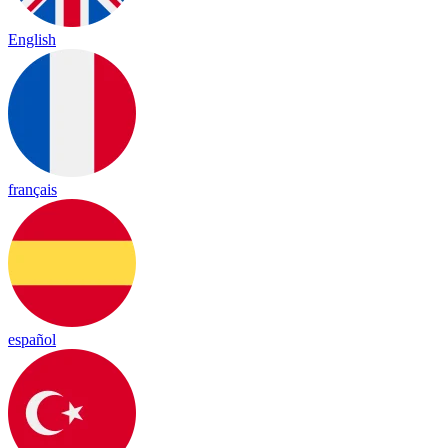
English
français
español