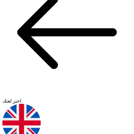
اختر لغتك