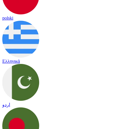
polski
Ελληνικά
اردو