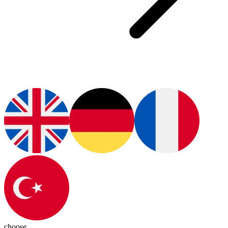
choose