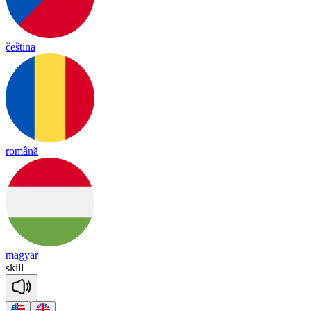
čeština
română
magyar
skill