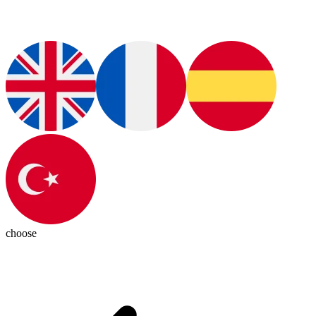
choose