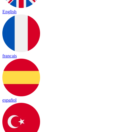
English
français
español