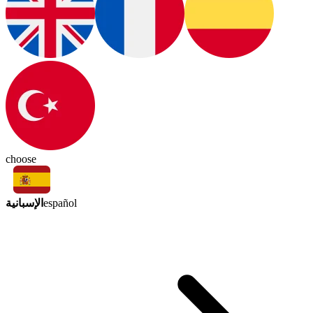
choose
الإسبانية
español