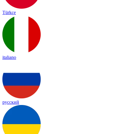
Türkçe
italiano
русский