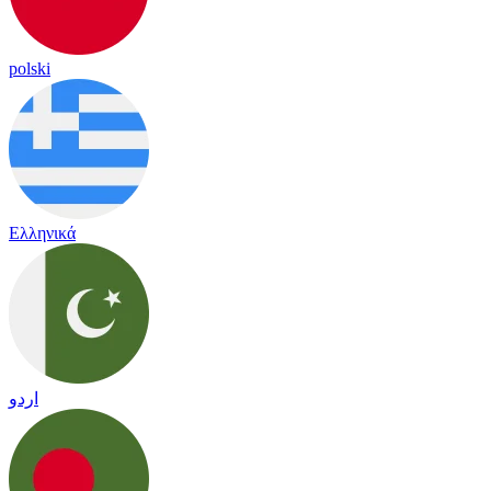
polski
Ελληνικά
اردو