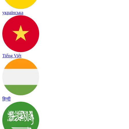
українська
Tiếng Việt
हिन्दी