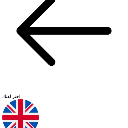
اختر لغتك