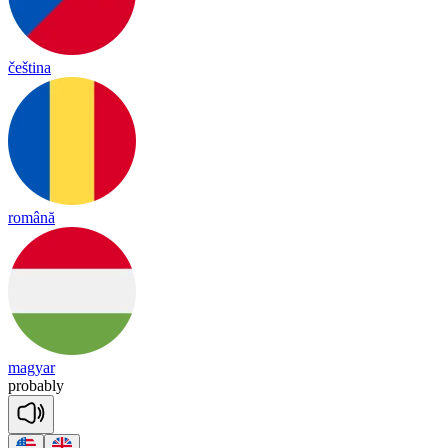
čeština
română
magyar
pro
bab
ly