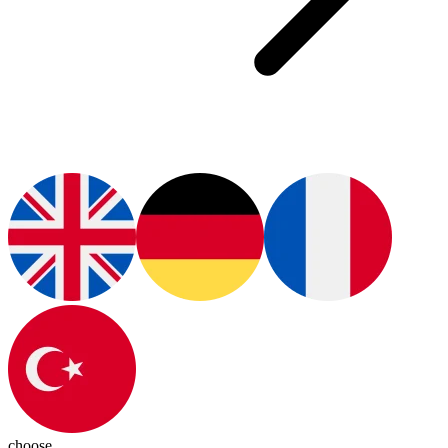
choose