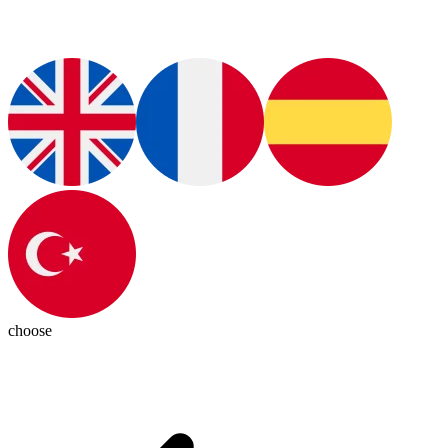
choose