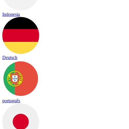
Indonesia
Deutsch
português