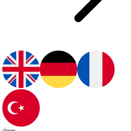
choose