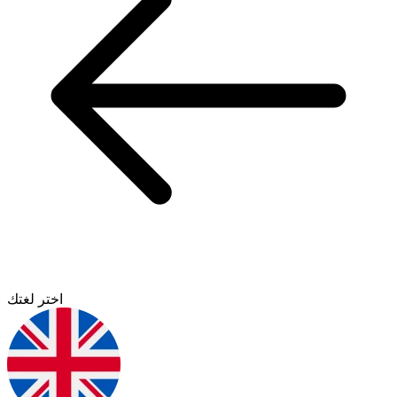
اختر لغتك