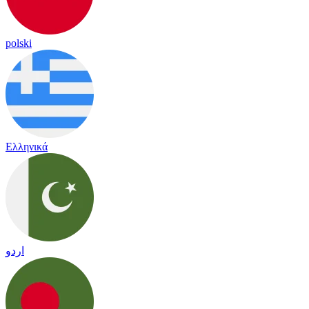
polski
Ελληνικά
اردو