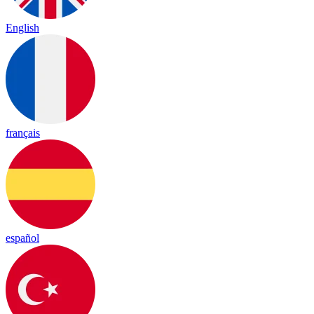
English
français
español