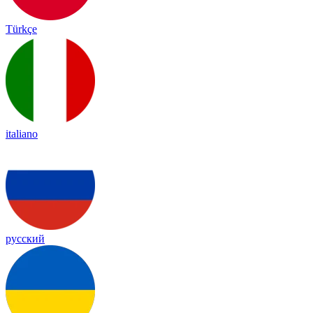
Türkçe
italiano
русский