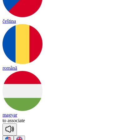
čeština
română
magyar
to
a
sso
ciate