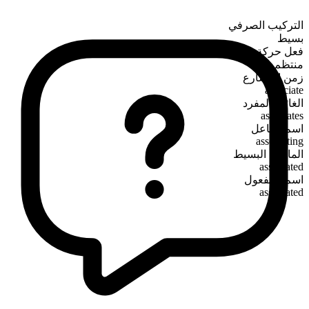
التركيب الصرفي
بسيط
فعل حركة
منتظم
زمن المضارع
associate
الغائب المفرد
associates
اسم الفاعل
associating
الماضي البسيط
associated
اسم المفعول
associated