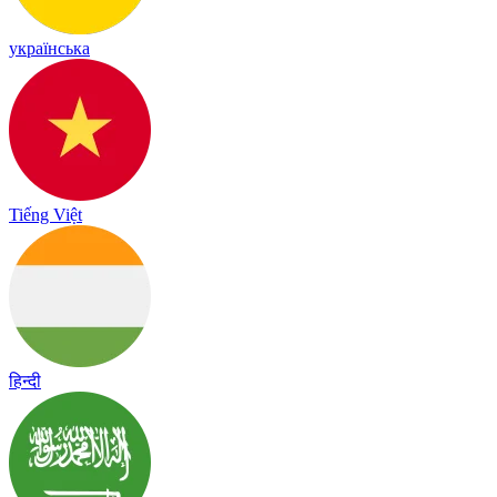
українська
Tiếng Việt
हिन्दी