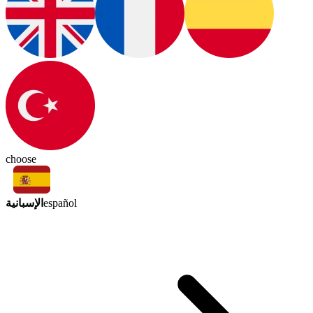
choose
الإسبانية
español