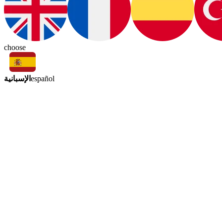
choose
الإسبانية
español