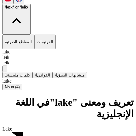
/leɪk/
or /leik/
الفونيمات
المقاطع الصوتية
lake
leɪk
leik
1
كلمات ملتبسة
4
القوافي
4
متشابهات النطق
latke
Noun
(
4
)
تعريف ومعنى "lake"في اللغة
الإنجليزية
Lake