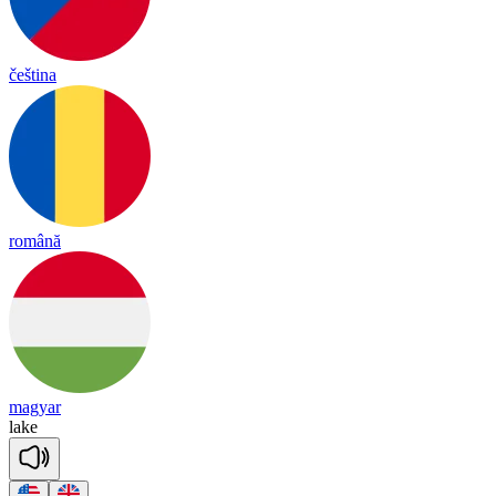
čeština
română
magyar
lake