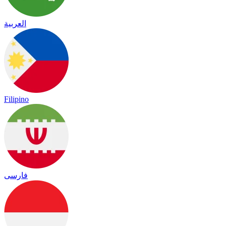
العربية
Filipino
فارسی