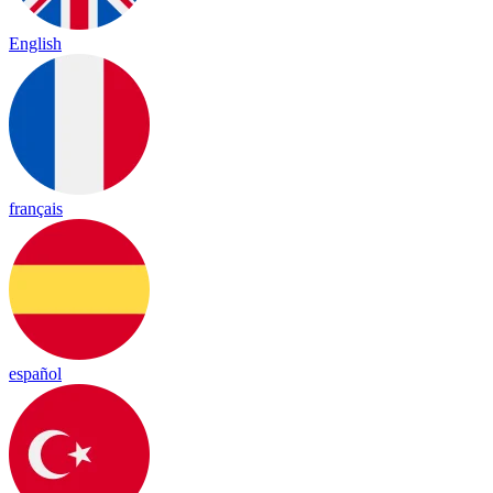
English
français
español