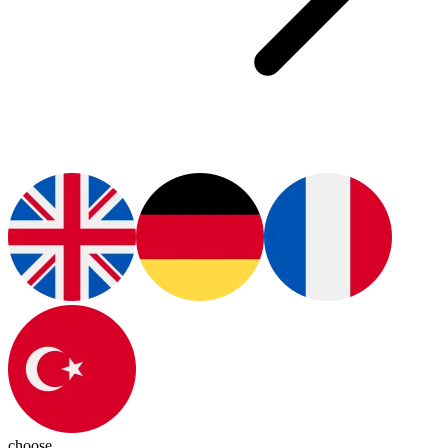
choose