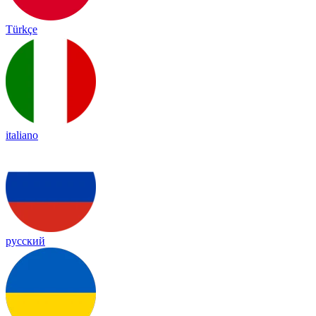
Türkçe
italiano
русский