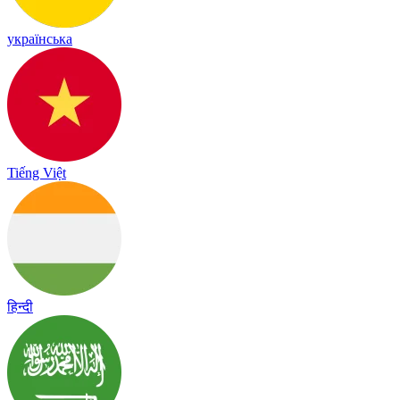
українська
Tiếng Việt
हिन्दी