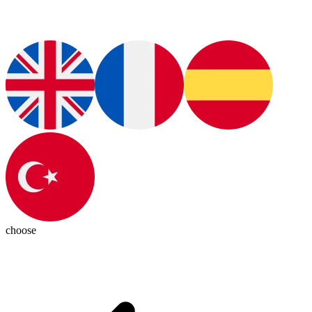
choose