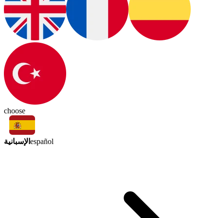
choose
الإسبانية
español