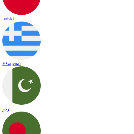
polski
Ελληνικά
اردو