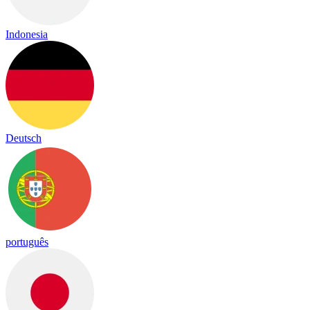
Indonesia
Deutsch
português