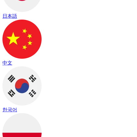
日本語
中文
한국어