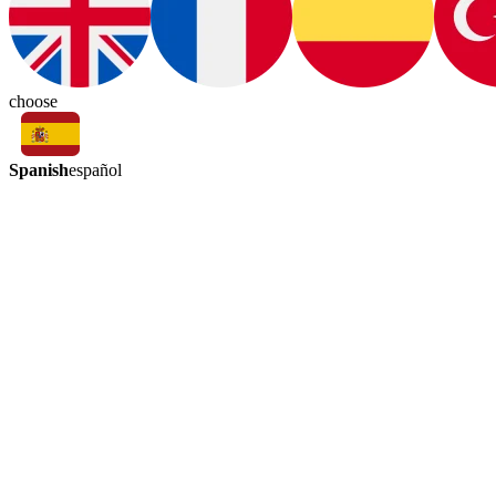
choose
Spanish
español