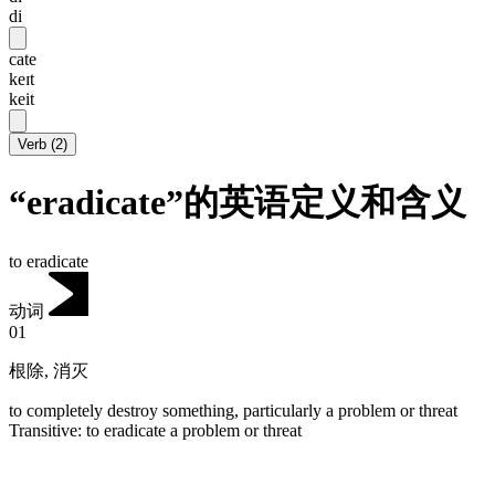
di
cate
keɪt
keit
Verb
(
2
)
“eradicate”的英语定义和含义
to eradicate
动词
01
根除
,
消灭
to completely destroy something, particularly a problem or threat
Transitive
:
to eradicate
a problem or threat