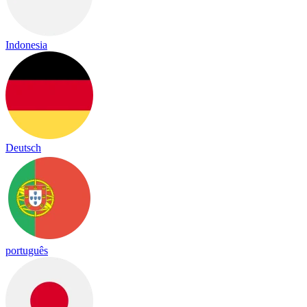
Indonesia
Deutsch
português