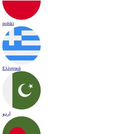
polski
Ελληνικά
اردو