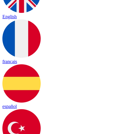
English
français
español