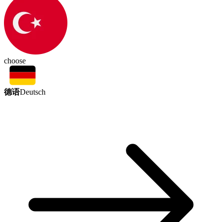
choose
德语
Deutsch