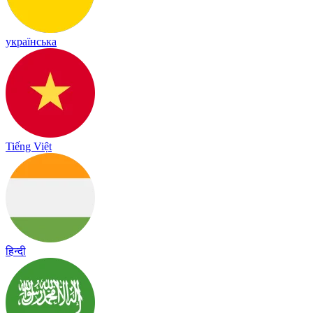
українська
Tiếng Việt
हिन्दी