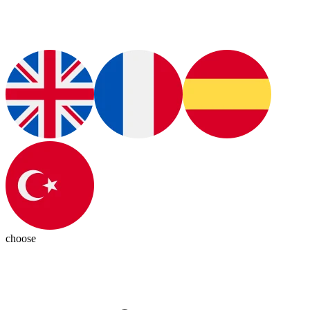
choose