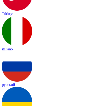
Türkçe
italiano
русский