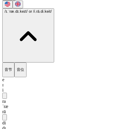
/ɪ.ˈræ.dɪ.keɪt/
or /i.rā.di.keit/
音节
音位
e
ɪ
i
ra
ˈræ
rā
di
dɪ