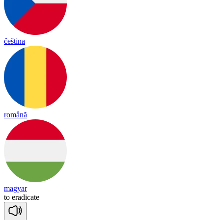
čeština
română
magyar
to
e
ra
di
cate